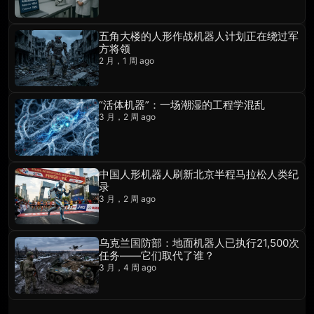
五角大楼的人形作战机器人计划正在绕过军
方将领
2 月，1 周 ago
“活体机器”：一场潮湿的工程学混乱
3 月，2 周 ago
中国人形机器人刷新北京半程马拉松人类纪
录
3 月，2 周 ago
乌克兰国防部：地面机器人已执行21,500次
任务——它们取代了谁？
3 月，4 周 ago