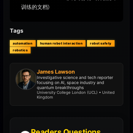
训练的文档)
Tags
automation
human robot interaction
robot safety
robotics
James Lawson
Investigative science and tech reporter
focusing on AI, space industry and
quantum breakthroughs
University College London (UCL) • United
Kingdom
Readers Questions