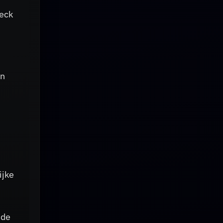
neck
an
ijke
 de