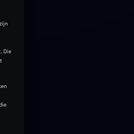
zijn
. Die
t
ken
die