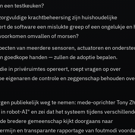
an een testkeuken?
zorgvuldige krachtbeheersing zijn huishoudelijke
t de software een mislukte greep of een ongelukje en 
n voorkomen omvallen of morsen?
pecten van meerdere sensoren, actuatoren en onderste
n goedkope handen — zullen de adoptie bepalen.
die in privéruimtes opereert, roept vragen op over
e eigenaren de controle en zeggenschap behouden ove
rgen publiekelijk weg te nemen: mede-oprichter Tony Z
 robot-AI" en zei dat het systeem tijdens verschillende
 de bredere gemeenschap kijkt doorgaans naar
 termijn en transparante rapportage van foutmodi voorda