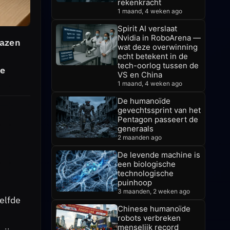
rekenkracht
1 maand, 4 weken ago
Spirit AI verslaat
Nvidia in RoboArena —
lazen
wat deze overwinning
echt betekent in de
tech-oorlog tussen de
ke
VS en China
1 maand, 4 weken ago
De humanoïde
gevechtssprint van het
Pentagon passeert de
generaals
2 maanden ago
De levende machine is
een biologische
technologische
puinhoop
3 maanden, 2 weken ago
elfde
Chinese humanoïde
robots verbreken
menselijk record