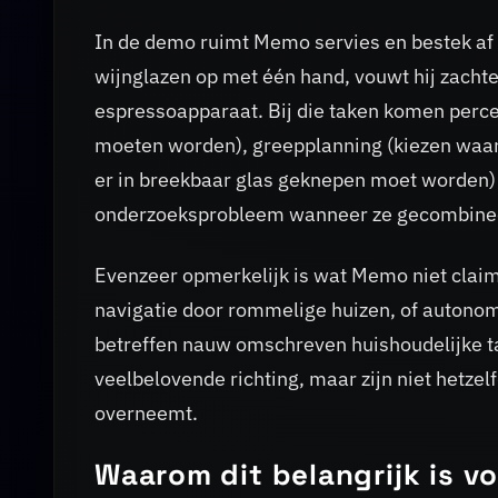
In de demo ruimt Memo servies en bestek af va
wijnglazen op met één hand, vouwt hij zachte
espressoapparaat. Bij die taken komen perce
moeten worden), greepplanning (kiezen waar 
er in breekbaar glas geknepen moet worden) k
onderzoeksprobleem wanneer ze gecombinee
Evenzeer opmerkelijk is wat Memo niet claim
navigatie door rommelige huizen, of autono
betreffen nauw omschreven huishoudelijke t
veelbelovende richting, maar zijn niet hetzel
overneemt.
Waarom dit belangrijk is v