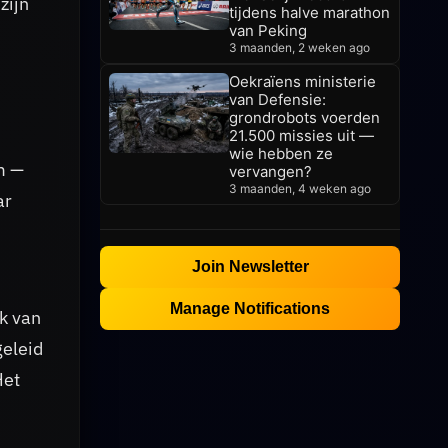
zijn
tijdens halve marathon
van Peking
3 maanden, 2 weken ago
Oekraïens ministerie
van Defensie:
grondrobots voerden
21.500 missies uit —
wie hebben ze
m —
vervangen?
3 maanden, 4 weken ago
ar
Join Newsletter
Manage Notifications
k van
geleid
Het