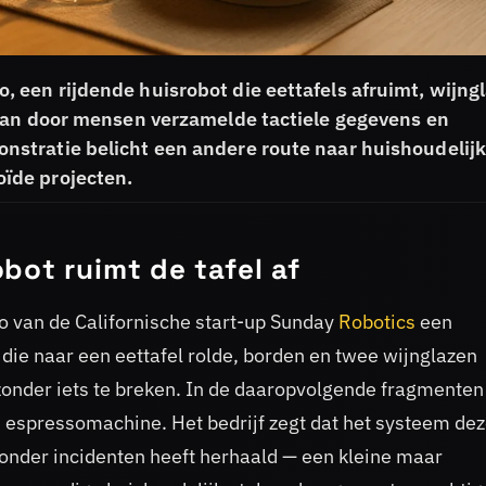
een rijdende huisrobot die eettafels afruimt, wijng
van door mensen verzamelde tactiele gegevens en
stratie belicht een andere route naar huishoudelij
ïde projecten.
bot ruimt de tafel af
 van de Californische start-up Sunday
Robotics
een
ie naar een eettafel rolde, borden en twee wijnglazen
zonder iets te breken. In de daaropvolgende fragmenten
espressomachine. Het bedrijf zegt dat het systeem dez
zonder incidenten heeft herhaald — een kleine maar