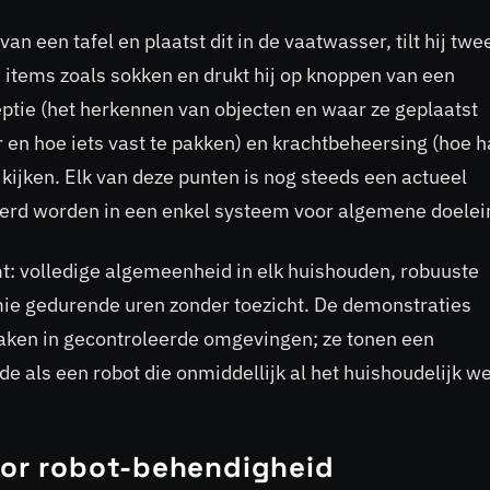
n een tafel en plaatst dit in de vaatwasser, tilt hij twe
 items zoals sokken en drukt hij op knoppen van een
ptie (het herkennen van objecten en waar ze geplaatst
en hoe iets vast te pakken) en krachtbeheersing (hoe h
ijken. Elk van deze punten is nog steeds een actueel
rd worden in een enkel systeem voor algemene doelei
t: volledige algemeenheid in elk huishouden, robuuste
mie gedurende uren zonder toezicht. De demonstraties
aken in gecontroleerde omgevingen; ze tonen een
fde als een robot die onmiddellijk al het huishoudelijk w
oor robot-behendigheid