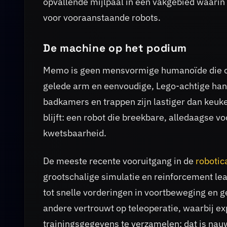
opvallende mijlpaal in een vakgebied waarin
voor vooraanstaande robots.
De machine op het podium
Memo is geen mensvormige humanoïde die op 
gelede arm en eenvoudige, Lego-achtige han
badkamers en trappen zijn lastiger dan keuk
blijft: een robot die breekbare, alledaagse v
kwetsbaarheid.
De meeste recente vooruitgang in de
robotic
grootschalige simulatie en reinforcement lea
tot snelle vorderingen in voortbeweging en 
andere vertrouwt op teleoperatie, waarbij e
trainingsgegevens te verzamelen; dat is nau