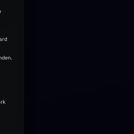
e
ard
nden.
erk