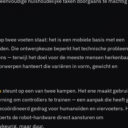
 eenvoudige huishoudelijke taken doorgaans te machtig 
twee voeten staat: het is een mobiele basis met een
den. Die ontwerpkeuze beperkt het technische problee
ens — terwijl het doel voor de meeste mensen herkenba
oorwerpen hanteert die variëren in vorm, gewicht en
a
steunt op een van twee kampen. Het ene maakt gebrui
rning om controllers te trainen — een aanpak die heeft 
gecoördineerd gedrag voor humanoïden en viervoeters. 
xperts de robot-hardware direct aansturen om
wkeurig, maar duur.