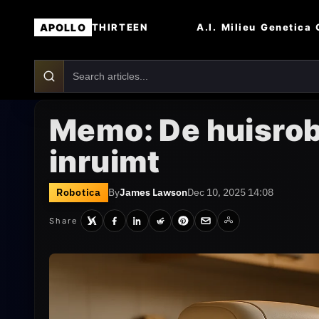
APOLLO
A.I.
Milieu
Genetica
THIRTEEN
Memo: De huisrob
inruimt
Robotica
By
James Lawson
Dec 10, 2025 14:08
Share