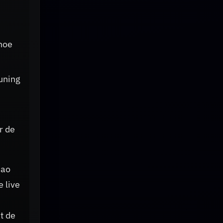
hoe
uning
r de
hao
 live
t de