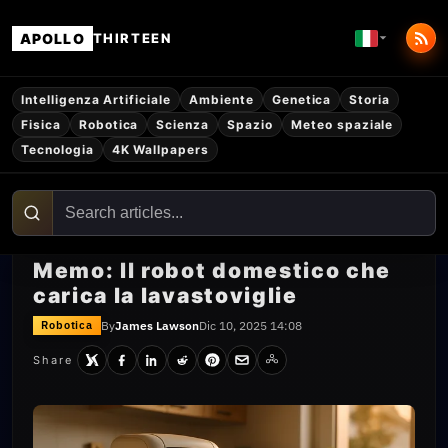
APOLLO
THIRTEEN
Intelligenza Artificiale
Ambiente
Genetica
Storia
Fisica
Robotica
Scienza
Spazio
Meteo spaziale
Tecnologia
4K Wallpapers
Memo: Il robot domestico che
carica la lavastoviglie
By
James Lawson
Dic 10, 2025 14:08
Robotica
Share