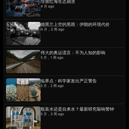
导致红海生态崩溃
4 月 ago
德黑兰上空的黑雨：伊朗的环境代价
4 月，3 周 ago
伟大的奥运谎言：不为人知的影响
5 月，1 周 ago
临界点：科学家发出严正警告
5 月，2 周 ago
瓶装水还是自来水？最新研究敲响警钟
5 月，3 周 ago