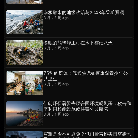
南极融水的地缘政治与2048年采矿漏洞
3 月，3 周 ago
冬眠的熊蜂蜂王可在水下存活八天
3 月，3 周 ago
75% 的群体：气候焦虑如何重塑青少年公
共卫生
3 月，3 周 ago
伊朗环保署警告联合国环境规划署：攻击和
平利用核能设施或将毒化波斯湾
3 月，4 周 ago
灾难是否不可避免？也门警告称美国空袭恐