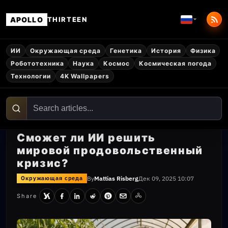
APOLLO
THIRTEEN
ИИ
Окружающая среда
Генетика
История
Физика
Робототехника
Наука
Космос
Космическая погода
Технологии
4K Wallpapers
Сможет ли ИИ решить
мировой продовольственный
кризис?
By
Mattias Risberg
Дек 09, 2025 10:07
Окружающая среда
Share