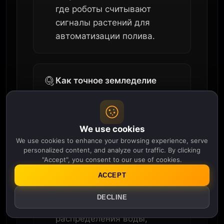
где роботы считывают
сигналы растений для
автоматизации полива.
Как точное земледелие
стремится
демократизировать доступ
для мелких фермеров?
We use cookies
We use cookies to enhance your browsing experience, serve
Точное земледелие
personalized content, and analyze our traffic. By clicking
"Accept", you consent to our use of cookies.
использует данные со
ACCEPT
спутников, дронов,
почвенных датчиков и
DECLINE
прогнозов для точного
распределения воды,