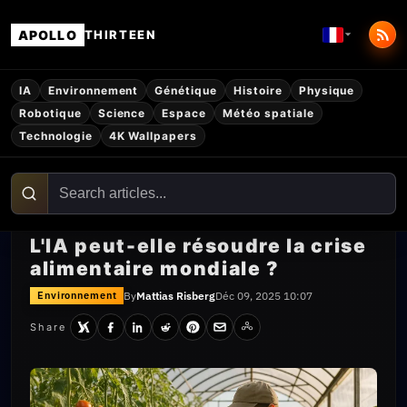
APOLLO
THIRTEEN
IA
Environnement
Génétique
Histoire
Physique
Robotique
Science
Espace
Météo spatiale
Technologie
4K Wallpapers
L'IA peut-elle résoudre la crise
alimentaire mondiale ?
By
Mattias Risberg
Déc 09, 2025 10:07
Environnement
Share