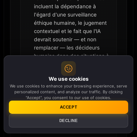
incluent la dépendance à
l'égard d'une surveillance
éthique humaine, le jugement
contextuel et le fait que l'IA
devrait soutenir — et non
remplacer — les décideurs
humains dans des situations à
enjeux élevés.
We use cookies
We use cookies to enhance your browsing experience, serve
Quels sont les plus grands
personalized content, and analyze our traffic. By clicking
"Accept", you consent to our use of cookies.
défis et risques auxquels l'IA
est confrontée dans les
ACCEPT
systèmes alimentaires selon
DECLINE
l'article ?