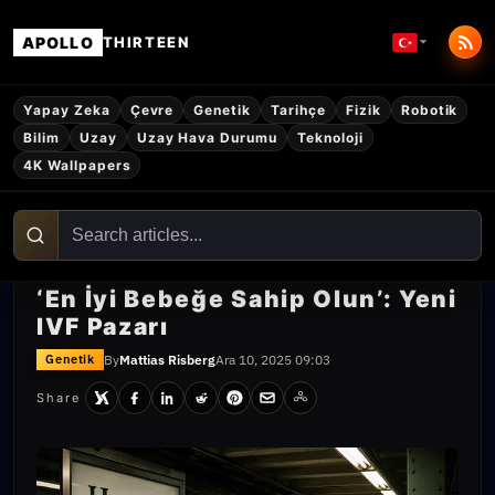
APOLLO
THIRTEEN
Yapay Zeka
Çevre
Genetik
Tarihçe
Fizik
Robotik
Bilim
Uzay
Uzay Hava Durumu
Teknoloji
4K Wallpapers
‘En İyi Bebeğe Sahip Olun’: Yeni
IVF Pazarı
By
Mattias Risberg
Ara 10, 2025 09:03
Genetik
Share