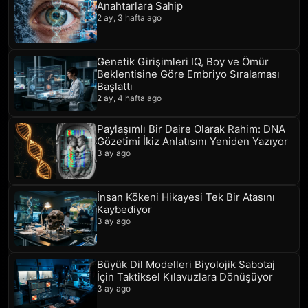
Anahtarlara Sahip
2 ay, 3 hafta ago
Genetik Girişimleri IQ, Boy ve Ömür
Beklentisine Göre Embriyo Sıralaması
Başlattı
2 ay, 4 hafta ago
Paylaşımlı Bir Daire Olarak Rahim: DNA
Gözetimi İkiz Anlatısını Yeniden Yazıyor
3 ay ago
İnsan Kökeni Hikayesi Tek Bir Atasını
Kaybediyor
3 ay ago
Büyük Dil Modelleri Biyolojik Sabotaj
İçin Taktiksel Kılavuzlara Dönüşüyor
3 ay ago