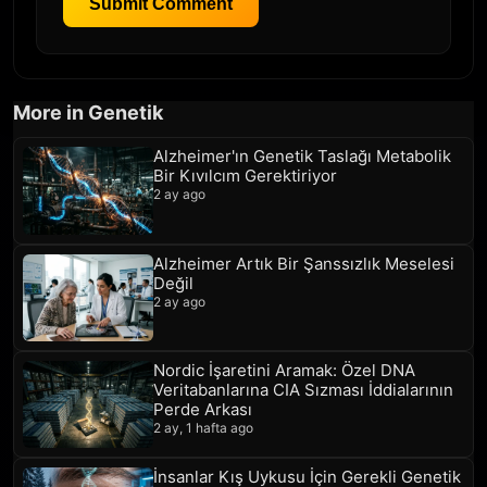
Submit Comment
More in Genetik
Alzheimer'ın Genetik Taslağı Metabolik
Bir Kıvılcım Gerektiriyor
2 ay ago
Alzheimer Artık Bir Şanssızlık Meselesi
Değil
2 ay ago
Nordic İşaretini Aramak: Özel DNA
Veritabanlarına CIA Sızması İddialarının
Perde Arkası
2 ay, 1 hafta ago
İnsanlar Kış Uykusu İçin Gerekli Genetik