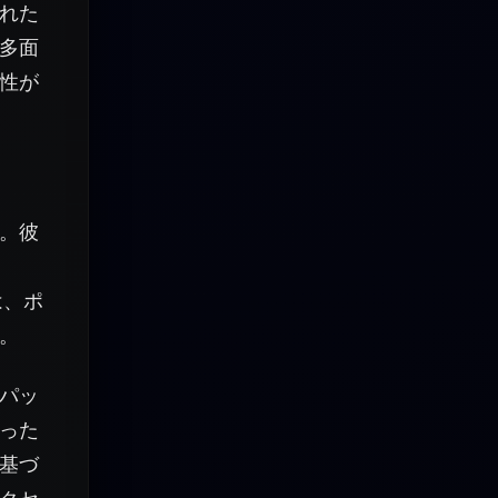
れた
多面
性が
。彼
は、ポ
。
パッ
った
基づ