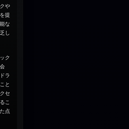
クや
を提
能な
乏し
ック
会
ドラ
こと
クセ
るこ
た点