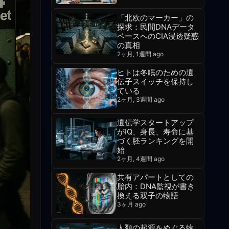
「北欧のマーカー」の
探求：民間DNAデータ
ベースへのCIA浸透疑惑
の真相
2ヶ月, 1週間 ago
ヒトは冬眠のための遺
伝子スイッチを保持し
ている
2ヶ月, 3週間 ago
遺伝学スタートアップ
がIQ、身長、寿命に基
づく胚ランキングを開
始
2ヶ月, 4週間 ago
共有アパートとしての
胎内：DNA監視が書き
換える双子の物語
3ヶ月 ago
人類の起源をめぐる物