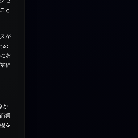
クセ
こと
スが
ため
国にお
裕福
療か
商業
機を