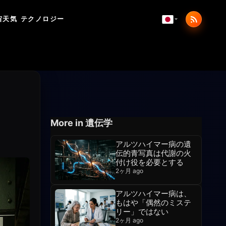
宙天気
テクノロジー
More in 遺伝学
アルツハイマー病の遺
伝的青写真は代謝の火
付け役を必要とする
2ヶ月 ago
アルツハイマー病は、
もはや「偶然のミステ
リー」ではない
2ヶ月 ago