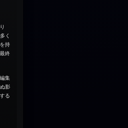
り
、多く
を持
最終
編集
せぬ影
する