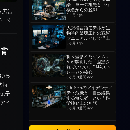
語、単一の祖先という
概念からの脱却
る広告
3ヶ月 ago
学、そ
大規模言語モデルが生
物学的破壊工作の戦術
マニュアルとして浮上
3ヶ月 ago
り背
折り畳まれたゲノム：
AIが解明した「固定さ
れていない」DNAスト
レージの核心
ゆる
3ヶ月, 1週間 ago
的特
CRISPRのアイデンティ
ティ危機と「自己編集
伝子
する無法者」という科
うアイ
学捜査上の神話
3ヶ月, 1週間 ago