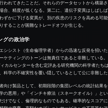
行われてきたことだ。それらのデータセットから構築さ
場合、精度が低くなる。第二に、遺伝子変異はしばしば
わずかに下げる変異が、別の疾患のリスクを高める可能
りすることが困難なトレードオフが生じる。
ングの政治学
エシシスト（生命倫理学者）からの迅速な反発を招いた
ーケティングのトーンは無責任であると非難している。
ミック・メディカルセンターを含む定評ある研究機関の科学者たち
、科学の不確実性を覆い隠しているとして公に非難した
者向け製品として、初期段階の集団レベルの統計結果を
学の悪用」や「インチキ療法（スネークオイル）」とい
だけでなく、倫理的なものでもある。確率的なスコアに