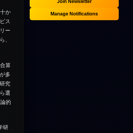
Join Newsletter
数十か
Manage Notifications
ビス
リー
ら、
を合算
が多
研究
ら選
定論的
学研