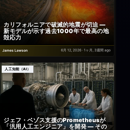
カリフォルニアで破滅的地震が切迫 —
新モデルが示す過去1000年で最高の地
殻応力
6月 12, 2026 · 1ヶ月, 3週間 ago
James Lawson
人工知能（AI）
ジェフ・ベゾス支援のPrometheusが
「汎用人工エンジニア」を開発 — その