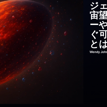
蚊
ジ
配
ハイ
国防
3
宙
告者
宙
が
—
ー
セ
「
の
セ
ぐ
の
得
Mattias Ris
と
Mattias Ris
Mattias Ris
Mattias Ris
Wendy Joh