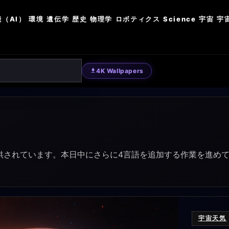
（AI）
環境
遺伝学
歴史
物理学
ロボティクス
Science
宇宙
宇
4K Wallpapers
つの言語で提供されています。本日中にさらに4言語を追加する作業
宇宙天気
ロボティ
SCIENC
物理学
宇宙