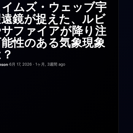
の口吻が20ミクロンの
ェイムズ・ウェッブ宇
送ロボットが警察の密
デルベルクのAIが宇
総省のUFO機密文書
Dプリンター用ノズルに
望遠鏡が捉えた、ルビ
に — EUが承認プロ
の謎を解明――その
明かす「コロラド上空
製造コストはわずか8
やサファイアが降り注
スを調査へ
停止」が意味する衝撃
謎のジャガイモ」―説
ント
可能性のある気象現象
物語
力を欠く公式見解
6月 15, 2026 · 1ヶ月, 3週間 ago
berg
·
は？
6月 15, 2026 · 1ヶ月, 3週間 ago
berg
·
6月 15, 2026 · 1ヶ月, 3週間 ago
6月 15, 2026 · 1ヶ月, 3週間 ago
berg
berg
·
·
6月 17, 2026 · 1ヶ月, 3週間 ago
nson
·