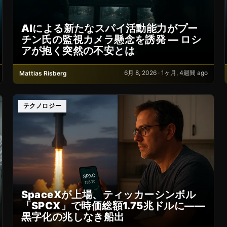
AIによる新たなスパイ活動能力がプー
チン氏の監視カメラ懸念を誘発 ― ロシ
アが抱く突然の不安とは
6月 8, 2026 · 1ヶ月, 4週間 ago
Mattias Risberg
テクノロジー
SpaceXが上場、ティッカーシンボル
「SPCX」で時価総額1.75兆ドルに——
黒字化の兆しなき船出