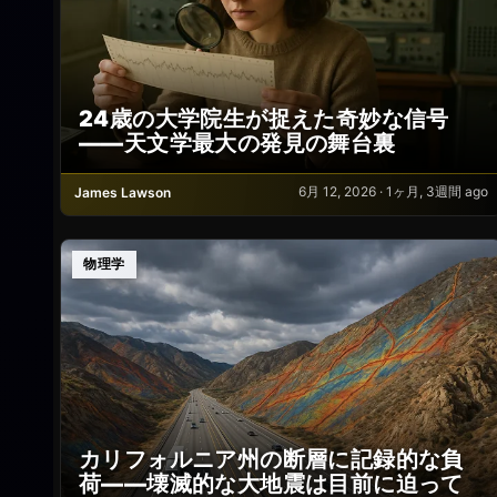
24歳の大学院生が捉えた奇妙な信号
――天文学最大の発見の舞台裏
6月 12, 2026 · 1ヶ月, 3週間 ago
James Lawson
物理学
カリフォルニア州の断層に記録的な負
荷——壊滅的な大地震は目前に迫って