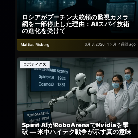
ロシアがプーチン大統領の監視カメラ
網を一部停止した理由：AIスパイ技術
の進化を受けて
6月 8, 2026 · 1ヶ月, 4週間 ago
Mattias Risberg
ロボティクス
Spirit AIがRoboArenaでNvidiaを撃
破 — 米中ハイテク戦争が示す真の意味