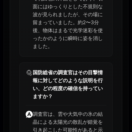
面にはゆっくりとした不規則な
波が見られましたが、その場に
留まっていました。約2〜3分
後、物体はまるで光学迷彩を使
ったかのように瞬時に姿を消し
ました。
国防総省の調査官はその目撃情
報に対してどのような説明を行
い、どの程度の確信を持ってい
ますか？
調査官は、雲や大気中の氷の結
晶による太陽光の散乱が錯覚を
引き起こした可能性があると示