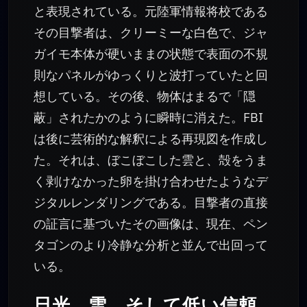
と表現されている。元陸軍情報将校である
その目撃者は、クリーミーな白色で、ジャ
ガイモ本体が硬いままの状態で表面の不規
則なパネルがゆっくりと波打っていたと回
想している。その後、物体はまるで「隠
蔽」されたかのように瞬時に消えた。FBI
は後に芸術的な解釈による再現図を作成し
た。それは、ぼこぼこした雲と、殻をうま
く剥けなかった卵を掛け合わせたようなデ
ジタルレンダリングである。目撃者の直接
の証言に基づいたその画像は、現在、ペン
タゴンのより冷静な分析と並んで出回って
いる。
日光、雪、そして低い信頼