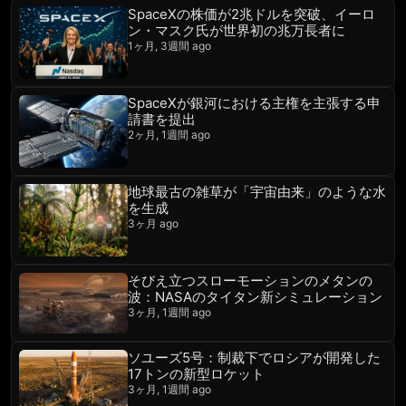
SpaceXの株価が2兆ドルを突破、イーロ
ン・マスク氏が世界初の兆万長者に
1ヶ月, 3週間 ago
SpaceXが銀河における主権を主張する申
請書を提出
2ヶ月, 1週間 ago
地球最古の雑草が「宇宙由来」のような水
を生成
3ヶ月 ago
そびえ立つスローモーションのメタンの
波：NASAのタイタン新シミュレーション
3ヶ月, 1週間 ago
ソユーズ5号：制裁下でロシアが開発した
17トンの新型ロケット
3ヶ月, 1週間 ago