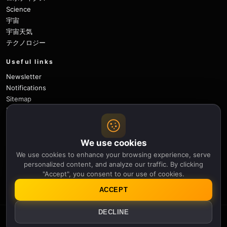
Science
宇宙
宇宙天気
テクノロジー
Useful links
Newsletter
Notifications
Sitemap
Privacy Policy
About Us
Careers
We use cookies
Contact
We use cookies to enhance your browsing experience, serve
Follow
personalized content, and analyze our traffic. By clicking
"Accept", you consent to our use of cookies.
X
Facebook
Instagram
Pinterest
YouTube
GitHub
ACCEPT
DECLINE
© 2026 Apollo Thirteen.