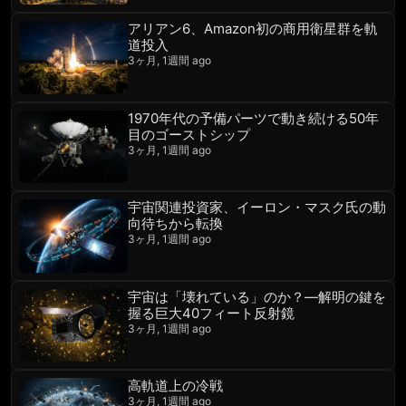
アリアン6、Amazon初の商用衛星群を軌
道投入
3ヶ月, 1週間 ago
1970年代の予備パーツで動き続ける50年
目のゴーストシップ
3ヶ月, 1週間 ago
宇宙関連投資家、イーロン・マスク氏の動
向待ちから転換
3ヶ月, 1週間 ago
宇宙は「壊れている」のか？―解明の鍵を
握る巨大40フィート反射鏡
3ヶ月, 1週間 ago
高軌道上の冷戦
3ヶ月, 1週間 ago