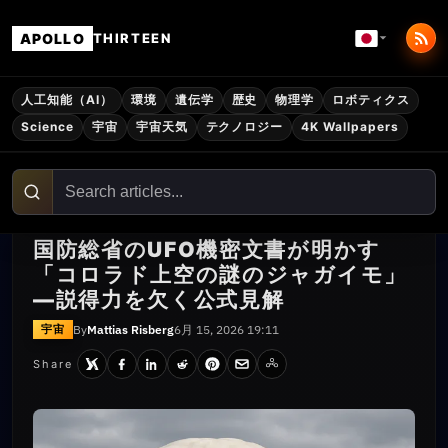
APOLLO
THIRTEEN
人工知能（AI）
環境
遺伝学
歴史
物理学
ロボティクス
Science
宇宙
宇宙天気
テクノロジー
4K Wallpapers
国防総省のUFO機密文書が明かす
「コロラド上空の謎のジャガイモ」
―説得力を欠く公式見解
By
Mattias Risberg
6月 15, 2026 19:11
宇宙
Share