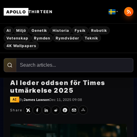
APOLLO
THIRTEEN
AI
Miljö
Genetik
Historia
Fysik
Robotik
Vetenskap
Rymden
Rymdväder
Teknik
4K Wallpapers
AI leder oddsen för Times
utmärkelse 2025
By
James Lawson
Dec 11, 2025 09:08
AI
Share