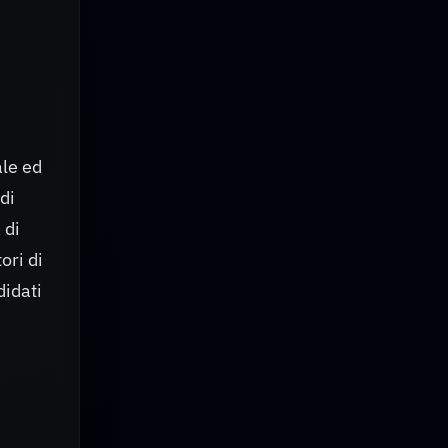
ale ed
di
 di
ori di
didati