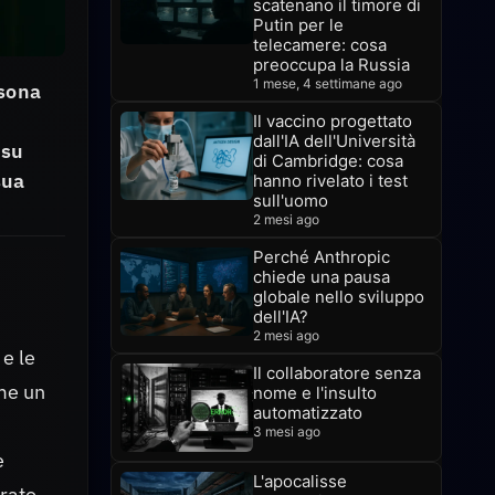
scatenano il timore di
Putin per le
telecamere: cosa
preoccupa la Russia
1 mese, 4 settimane ago
rsona
Il vaccino progettato
dall'IA dell'Università
 su
di Cambridge: cosa
sua
hanno rivelato i test
sull'uomo
2 mesi ago
Perché Anthropic
chiede una pausa
globale nello sviluppo
dell'IA?
2 mesi ago
 e le
Il collaboratore senza
me un
nome e l'insulto
automatizzato
3 mesi ago
e
L'apocalisse
rato