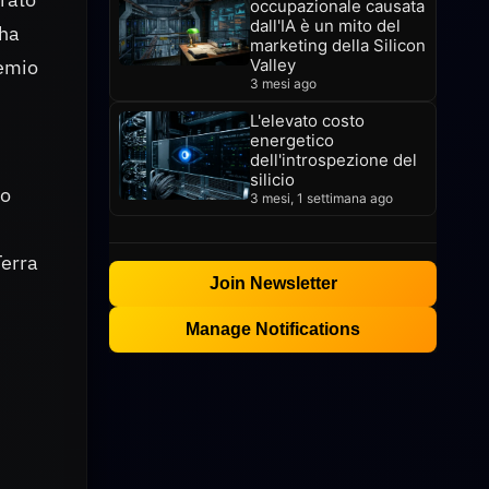
occupazionale causata
dall'IA è un mito del
 ha
marketing della Silicon
remio
Valley
3 mesi ago
L'elevato costo
energetico
dell'introspezione del
silicio
to
3 mesi, 1 settimana ago
Terra
Join Newsletter
Manage Notifications