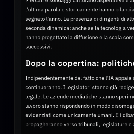
Mercati e sondaggi catturano aspettative e ans
l'ultima parola e storicamente hanno bilanci
segnato l'anno. La presenza di dirigenti di al
seconda dinamica: anche se la tecnologia ven
hanno progettato la diffusione e la scala co
successivi.
Dopo la copertina: politich
Indipendentemente dal fatto che l'IA appaia o
continueranno. I legislatori stanno già redig
legale. Le aziende mediatiche stanno sperimen
lavoro stanno rispondendo in modo disomogene
evidenziati come unicamente umani. E i dibattit
propagheranno verso tribunali, legislature e