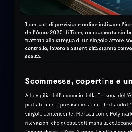
I mercati di previsione online indicano l'inte
dell'Anno 2025 di Time, un momento simbol
trattata alla stregua di un singolo attore so
controllo, lavoro e autenticità stanno conv
scelta.
Scommesse, copertine e una
Alla vigilia dell'annuncio della Persona dell
piattaforme di previsione stanno trattando l'"
singolo contendente. Mercati come Polymarket
rilevazioni che questa settimana la collocano
Jensen Huang e Sam Altman. La diffusione d