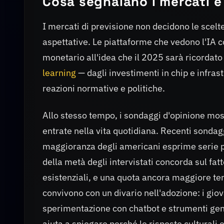
Cosa segnalano i mercati e
I mercati di previsione non decidono le scelte
aspettative. Le piattaforme che vedono l'IA 
monetario all'idea che il 2025 sarà ricordat
learning
— dagli investimenti in chip e infrastr
reazioni normative e politiche.
Allo stesso tempo, i sondaggi d'opinione mo
entrate nella vita quotidiana. Recenti sondag
maggioranza degli americani esprime serie pr
della metà degli intervistati concorda sul fat
esistenziali, e una quota ancora maggiore tem
convivono con un divario nell'adozione: i giova
sperimentazione con chatbot e strumenti gener
aiuta a spiegare perché le risposte cultural