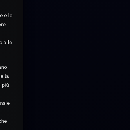
e e le
ore
o alle
ano
e la
 più
ansie
che