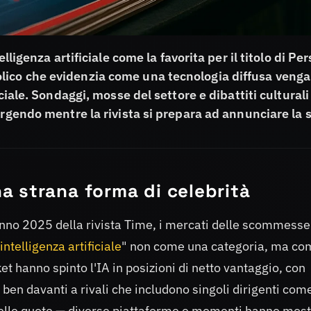
lligenza artificiale come la favorita per il titolo di Pe
ico che evidenzia come una tecnologia diffusa venga
ciale. Sondaggi, mosse del settore e dibattiti culturali
ergendo mentre la rivista si prepara ad annunciare la 
 strana forma di celebrità
'Anno 2025 della rivista Time, i mercati delle scommesse
intelligenza artificiale
" non come una categoria, ma co
 hanno spinto l'IA in posizioni di netto vantaggio, con
 ben davanti a rivali che includono singoli dirigenti com
elle quote — diverse piattaforme e momenti hanno most