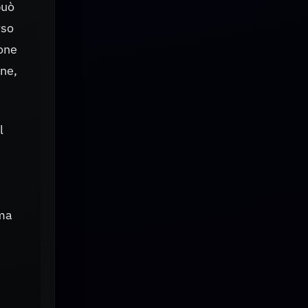
può
rso
ione
one,
l
 ma