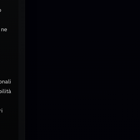
o
 ne
onali
ilità
ri