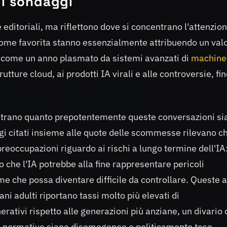
 i sondaggi
 editoriali, ma riflettono dove si concentrano l'attenzion
come favorita stanno essenzialmente attribuendo un val
o come un anno plasmato da sistemi avanzati di
machine
utture cloud, ai prodotti IA virali e alle controversie, fin
strano quanto prepotentemente queste conversazioni si
gi citati insieme alle quote delle scommesse rilevano ch
eoccupazioni riguardo ai rischi a lungo termine dell'IA:
to che l'IA potrebbe alla fine rappresentare pericoli
e che possa diventare difficile da controllare. Queste 
ni adulti riportano tassi molto più elevati di
ativi rispetto alle generazioni più anziane, un divario 
i e normative siano disomogenee e politicamente tese.