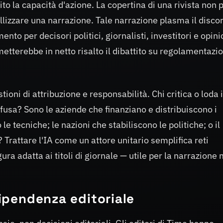
to la capacità d'azione. La copertina di una rivista non 
lizzare una narrazione. Tale narrazione plasma il disco
to per decisori politici, giornalisti, investitori e opin
etterebbe in netto risalto il dibattito su regolamentazi
oni di attribuzione e responsabilità. Chi critica o loda i
fusa? Sono le aziende che finanziano e distribuiscono i
le tecniche; le nazioni che stabiliscono le politiche; o il
? Trattare l'IA come un attore unitario semplifica reti
ura adatta ai titoli di giornale — utile per la narrazione
dipendenza editoriale