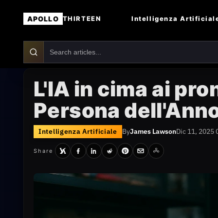
APOLLO
Intelligenza Artificial
THIRTEEN
L'IA in cima ai pron
Persona dell'Ann
Intelligenza Artificiale
By
James Lawson
Dic 11, 2025 
Share