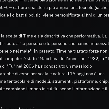
 60% — cattura una storia più ampia: una tecnologia che
a e i dibattiti politici viene personificata ai fini di un p
a scelta di Time è sia descrittiva che performativa. La
il tributo a "la persona o le persone che hanno influenza
bene o nel male". In passato, Time ha trattato forze non
l computer è stato "Macchina dell'anno" nel 1982, la "
e di "Tu" nel 2006 ha riconosciuto un massiccio
rebbe diverso per scala e natura. L'IA oggi non è una
e tentacolare di modelli, strumenti, piattaforme, chip,
te cambiano il modo in cui fluiscono l'informazione e il