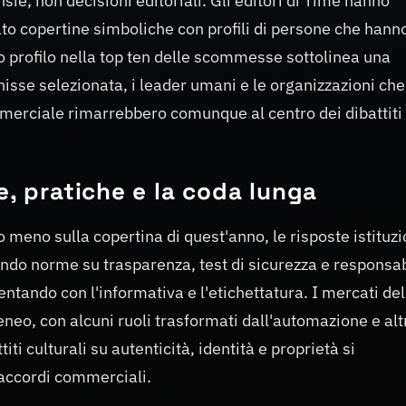
ie, non decisioni editoriali. Gli editori di Time hanno
ato copertine simboliche con profili di persone che hann
to profilo nella top ten delle scommesse sottolinea una
isse selezionata, i leader umani e le organizzazioni che
mmerciale rimarrebbero comunque al centro dei dibattiti
e, pratiche e la coda lunga
 meno sulla copertina di quest'anno, le risposte istituzi
endo norme su trasparenza, test di sicurezza e responsab
tando con l'informativa e l'etichettatura. I mercati del
o, con alcuni ruoli trasformati dall'automazione e alt
i culturali su autenticità, identità e proprietà si
 accordi commerciali.