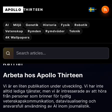
APOLLO
THIRTEEN
AI
Miljö
Genetik
Historia
Fysik
Robotik
Vetenskap
Rymden
Rymdväder
Teknik
4K Wallpapers
Karriär
Arbeta hos Apollo Thirteen
Vi är en liten publikation under utveckling. Vi har inte
alltid lediga tjänster, men vi är intresserade av att höra
från personer som brinner för tydlig
vetenskapskommunikation, datavisualisering och
ansvarsfull användning av AI inom journalistik.