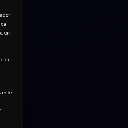
rador
ica-
ra un
n en
 este
r