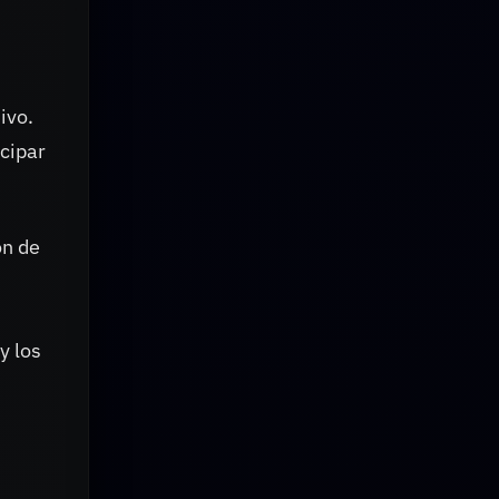
ivo.
icipar
ón de
y los