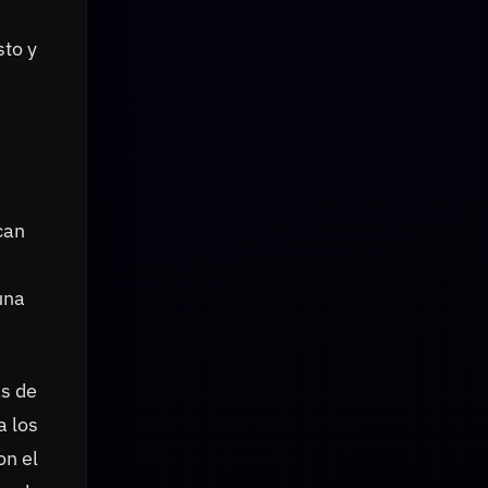
sto y
can
una
as de
a los
on el