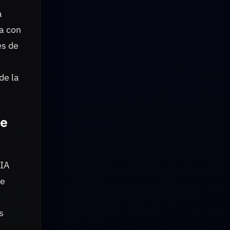
a
ha con
es de
de la
de
 IA
de
s