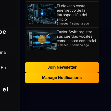
El elevado coste
energético de la
introspección del
silicio
3 meses, 1 semana ago
be
Taylor Swift registra
sus cuerdas vocales
como marca comercial
3 meses, 1 semana ago
una
 En
Join Newsletter
Manage Notifications
 el