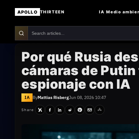
APOLLO
IA
Medio ambie
THIRTEEN
Por qué Rusia desa
cámaras de Putin
espionaje con IA
IA
By
Mattias Risberg
Jun 08, 2026 10:47
Share