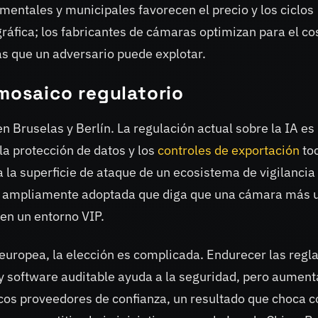
ntales y municipales favorecen el precio y los ciclos
gráfica; los fabricantes de cámaras optimizan para el co
as que un adversario puede explotar.
 mosaico regulatorio
en Bruselas y Berlín. La regulación actual sobre la IA es
la protección de datos y los
controles de exportación
to
 la superficie de ataque de un ecosistema de vigilancia
ión ampliamente adoptada que diga que una cámara más 
 en un entorno VIP.
l europea, la elección es complicada. Endurecer las regl
 y software auditable ayuda a la seguridad, pero aument
cos proveedores de confianza, un resultado que choca c