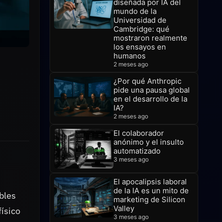
diseñada por IA del
mundo de la
Universidad de
Cambridge: qué
mostraron realmente
los ensayos en
humanos
2 meses ago
¿Por qué Anthropic
pide una pausa global
en el desarrollo de la
IA?
2 meses ago
El colaborador
anónimo y el insulto
automatizado
3 meses ago
El apocalipsis laboral
de la IA es un mito de
bles
marketing de Silicon
Valley
físico
3 meses ago