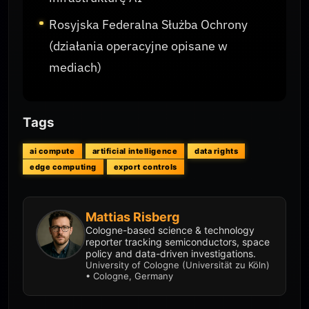
Rosyjska Federalna Służba Ochrony
(działania operacyjne opisane w
mediach)
Tags
ai compute
artificial intelligence
data rights
edge computing
export controls
Mattias Risberg
Cologne-based science & technology
reporter tracking semiconductors, space
policy and data-driven investigations.
University of Cologne (Universität zu Köln)
• Cologne, Germany