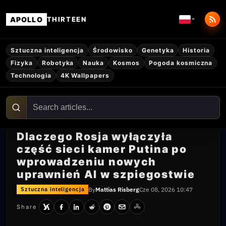
APOLLO
THIRTEEN
Sztuczna inteligencja
Środowisko
Genetyka
Historia
Fizyka
Robotyka
Nauka
Kosmos
Pogoda kosmiczna
Technologia
4K Wallpapers
Dlaczego Rosja wyłączyła
część sieci kamer Putina po
wprowadzeniu nowych
uprawnień AI w szpiegostwie
By
Mattias Risberg
Cze 08, 2026 10:47
Sztuczna inteligencja
Share