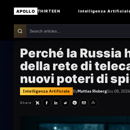
APOLLO
Intelligenza Artificial
THIRTEEN
Perché la Russia h
della rete di tele
nuovi poteri di sp
Intelligenza Artificiale
By
Mattias Risberg
Giu 08, 2026
Share