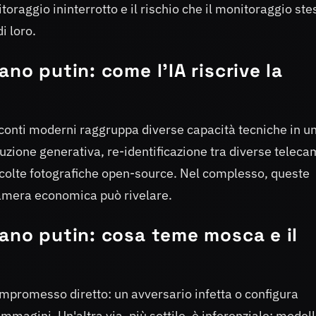
oraggio ininterrotto e il rischio che il monitoraggio ste
i loro.
no putin: come l'IA riscrive la
oconti moderni raggruppa diverse capacità tecniche in u
uzione generativa, re-identificazione tra diverse telec
accolte fotografiche open-source. Nel complesso, queste
amera economica può rivelare.
mano putin: cosa teme mosca e il
compromesso diretto: un avversario infetta o configura
mmagini. Un'altra via, più sottile, è inferenziale: modell