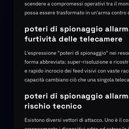
scendere a compromessi operativi tra il monit
possa essere trasformato in un'arma contro d
poteri di spionaggio allarma
furtività delle telecamere
L'espressione "poteri di spionaggio" nei res
forma abbreviata: super-risoluzione e ricostr
e rapido incrocio dei feed visivi con vaste r
capacità cambiano ciò che una singola telec
poteri di spionaggio allar
rischio tecnico
Esistono diversi vettori di attacco. Uno è il 
erroneamente i dispositivi edge ed estrae le i