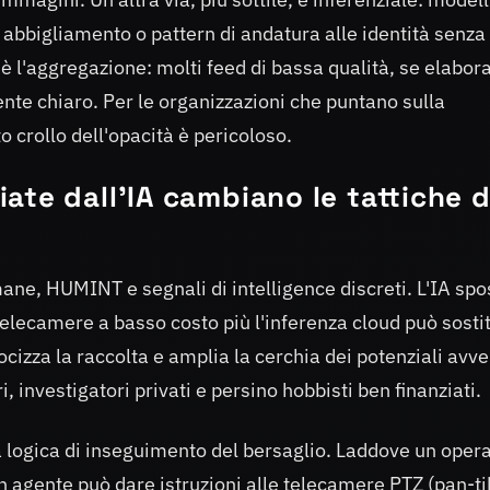
, abbigliamento o pattern di andatura alle identità senza
 è l'aggregazione: molti feed di bassa qualità, se elabora
te chiaro. Per le organizzazioni che puntano sulla
 crollo dell'opacità è pericoloso.
te dall'IA cambiano le tattiche d
ane, HUMINT e segnali di intelligence discreti. L'IA spo
 telecamere a basso costo più l'inferenza cloud può sosti
locizza la raccolta e amplia la cerchia dei potenziali avve
 investigatori privati e persino hobbisti ben finanziati.
 logica di inseguimento del bersaglio. Laddove un oper
 agente può dare istruzioni alle telecamere PTZ (pan-til