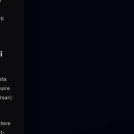
ti
i
sta
tuire
rsari:
atore
t-