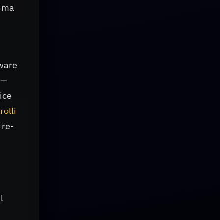
o ma
dware
 —
vice
rolli
 re-
l