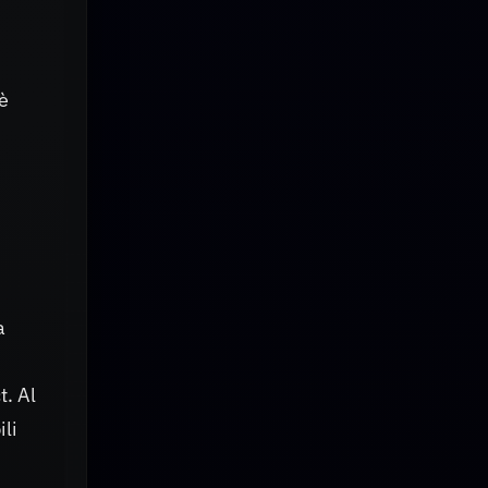
 è
a
t. Al
ili