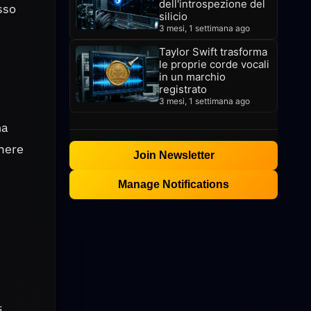
dell'introspezione del
sso
silicio
3 mesi, 1 settimana ago
Taylor Swift trasforma
le proprie corde vocali
in un marchio
registrato
3 mesi, 1 settimana ago
na
amere
Join Newsletter
Manage Notifications
i