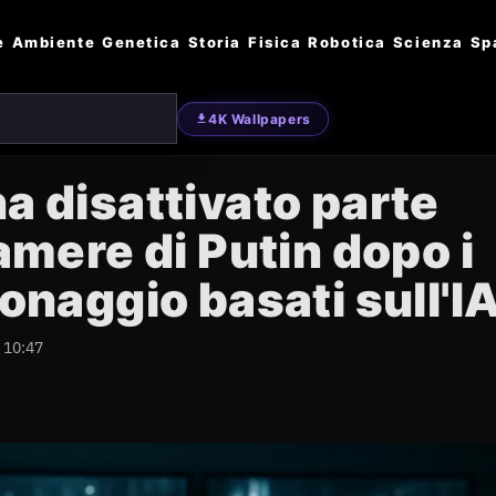
e
Ambiente
Genetica
Storia
Fisica
Robotica
Scienza
Sp
4K Wallpapers
a disattivato parte
camere di Putin dopo i
ionaggio basati sull'I
 10:47