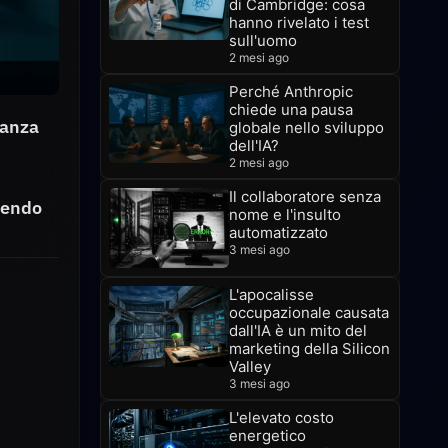
di Cambridge: cosa
hanno rivelato i test
sull'uomo
2 mesi ago
Perché Anthropic
chiede una pausa
ianza
globale nello sviluppo
dell'IA?
2 mesi ago
Il collaboratore senza
inendo
nome e l'insulto
automatizzato
3 mesi ago
L'apocalisse
occupazionale causata
dall'IA è un mito del
marketing della Silicon
Valley
3 mesi ago
L'elevato costo
energetico