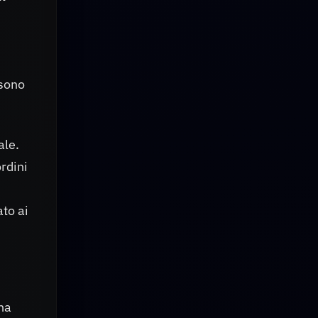
ssono
ale.
rdini
ato ai
 ha