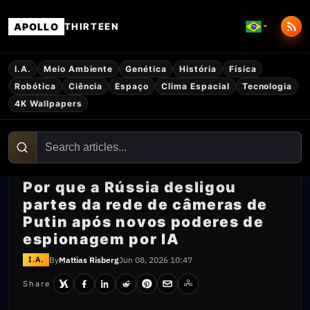
APOLLO
THIRTEEN
I.A.
Meio Ambiente
Genética
História
Física
Robótica
Ciência
Espaço
Clima Espacial
Tecnologia
4K Wallpapers
Por que a Rússia desligou
partes da rede de câmeras de
Putin após novos poderes de
espionagem por IA
By
Mattias Risberg
Jun 08, 2026 10:47
I.A.
Share