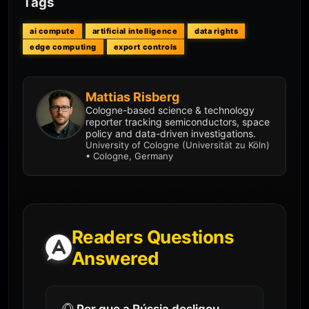
Tags
ai compute
artificial intelligence
data rights
edge computing
export controls
Mattias Risberg
Cologne-based science & technology
reporter tracking semiconductors, space
policy and data-driven investigations.
University of Cologne (Universität zu Köln)
• Cologne, Germany
Readers Questions
Answered