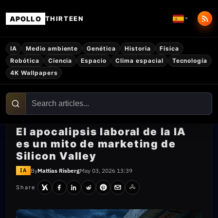
APOLLO
THIRTEEN
IA
Medio ambiente
Genética
Historia
Física
Robótica
Ciencia
Espacio
Clima espacial
Tecnología
4K Wallpapers
El apocalipsis laboral de la IA
es un mito de marketing de
Silicon Valley
By
Mattias Risberg
May 03, 2026 13:39
IA
Share