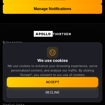
Manage Notifications
APOLLO
THIRTEEN
Categories
IA
Medio ambiente
Genética
We use cookies
Historia
We use cookies to enhance your browsing experience, serve
Física
personalized content, and analyze our traffic. By clicking
"Accept", you consent to our use of cookies.
Robótica
Ciencia
ACCEPT
Espacio
Clima espacial
DECLINE
Tecnología
Useful links