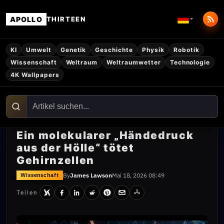
APOLLO
THIRTEEN
KI
Umwelt
Genetik
Geschichte
Physik
Robotik
Wissenschaft
Weltraum
Weltraumwetter
Technologie
4K Wallpapers
Ein molekularer „Händedruck
aus der Hölle“ tötet
Gehirnzellen
By
James Lawson
Mai 18, 2026 08:49
Wissenschaft
Teilen