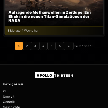
Aufragende Methanwellen in Zeitlupe: Ein
Blick in die neuen Titan-Simulationen der
NASA
3 Monate, 1 Woche her
1
2
3
4
5
6
»
Seite 1 von 18
APOLLO
THIRTEEN
Kategorien
KI
Umwelt
Genetik
Geschichte