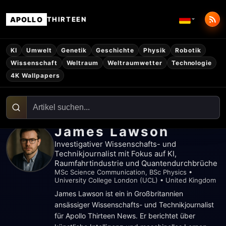
APOLLO
THIRTEEN
KI
Umwelt
Genetik
Geschichte
Physik
Robotik
Wissenschaft
Weltraum
Weltraumwetter
Technologie
4K Wallpapers
James Lawson
Investigativer Wissenschafts- und
Technikjournalist mit Fokus auf KI,
Raumfahrtindustrie und Quantendurchbrüche
MSc Science Communication, BSc Physics
•
University College London (UCL)
•
United Kingdom
James Lawson ist ein in Großbritannien
ansässiger Wissenschafts- und Technikjournalist
für Apollo Thirteen News. Er berichtet über