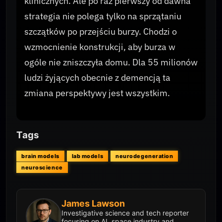
klinicznych. Ale po raz pierwszy od dawna
strategia nie polega tylko na sprzątaniu
szczątków po przejściu burzy. Chodzi o
wzmocnienie konstrukcji, aby burza w
ogóle nie zniszczyła domu. Dla 55 milionów
ludzi żyjących obecnie z demencją ta
zmiana perspektywy jest wszystkim.
Tags
brain models
lab models
neurodegeneration
neuroscience
James Lawson
Investigative science and tech reporter
focusing on AI, space industry and