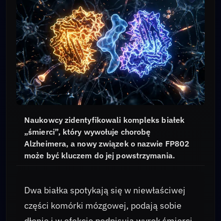
Naukowcy zidentyfikowali kompleks białek
„śmierci”, który wywołuje chorobę
Alzheimera, a nowy związek o nazwie FP802
może być kluczem do jej powstrzymania.
Dwa białka spotykają się w niewłaściwej
części komórki mózgowej, podają sobie
dłonie i w efekcie podpisują wyrok śmierci