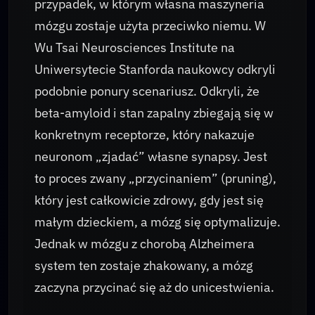
przypadek, w którym własna maszyneria
mózgu zostaje użyta przeciwko niemu. W
Wu Tsai Neurosciences Institute na
Uniwersytecie Stanforda naukowcy odkryli
podobnie ponury scenariusz. Odkryli, że
beta-amyloid i stan zapalny zbiegają się w
konkretnym receptorze, który nakazuje
neuronom „zjadać” własne synapsy. Jest
to proces zwany „przycinaniem” (pruning),
który jest całkowicie zdrowy, gdy jest się
małym dzieckiem, a mózg się optymalizuje.
Jednak w mózgu z chorobą Alzheimera
system ten zostaje zhakowany, a mózg
zaczyna przycinać się aż do unicestwienia.