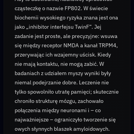
cząsteczkę o nazwie FP802. W świecie
biochemii wysokiego ryzyka znana jest ona
jako „inhibitor interfejsu TwinF”. Jej
zadanie jest proste, ale precyzyjne: wsuwa
się między receptor NMDA a kanał TRPM4,
przerywając ich wzajemny uścisk. Kiedy
nie mają kontaktu, nie mogą zabić. W
badaniach z udziałem myszy wyniki były
niemal podejrzanie dobre. Leczenie nie
tylko spowolniło utratę pamięci; skutecznie
chroniło strukturę mózgu, zachowało
połączenia między neuronami i – co
najważniejsze – ograniczyło tworzenie się
owych słynnych blaszek amyloidowych.