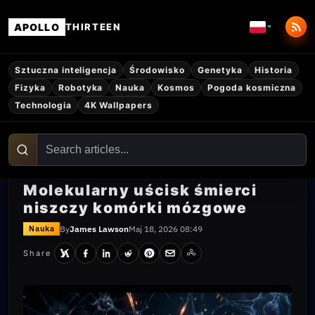
APOLLO
THIRTEEN
Sztuczna inteligencja
Środowisko
Genetyka
Historia
Fizyka
Robotyka
Nauka
Kosmos
Pogoda kosmiczna
Technologia
4K Wallpapers
Molekularny uścisk śmierci
niszczy komórki mózgowe
By
James Lawson
Maj 18, 2026 08:49
Nauka
Share