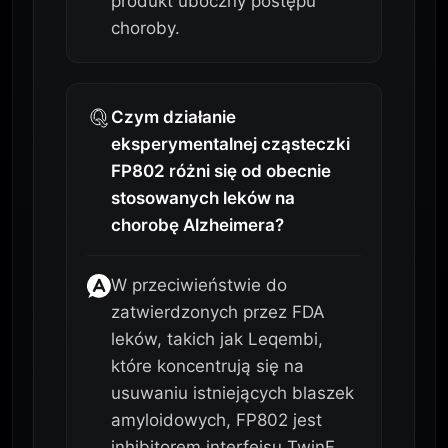
produkt uboczny postępu
choroby.
Czym działanie
eksperymentalnej cząsteczki
FP802 różni się od obecnie
stosowanych leków na
chorobę Alzheimera?
W przeciwieństwie do
zatwierdzonych przez FDA
leków, takich jak Leqembi,
które koncentrują się na
usuwaniu istniejących blaszek
amyloidowych, FP802 jest
inhibitorem interfejsu TwinF,