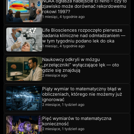
NOAA ogłasza nadejście El Niño – czy to
zjawisko może dorównać rekordowemu
rokowi 1997?
1 miesiąc, 4 tygodnie ago
Life Biosciences rozpoczęło pierwsze
badania kliniczne nad odmładzaniem —
w tym tygodniu podano lek do oka
1 miesiąc, 4 tygodnie ago
Naukowcy odkryli w mózgu
„przełączniki” wyłączające lęk — oto
gdzie się znajdują
2 miesiące ago
Piąty wymiar to matematyczny błąd w
obliczeniach, którego nie możemy już
ignorować
2 miesiące, 1 tydzień ago
Pięć wymiarów to matematyczna
konieczność
2 miesiące, 1 tydzień ago