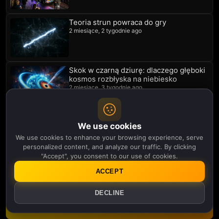
Teoria strun powraca do gry
2 miesiące, 2 tygodnie ago
Skok w czarną dziurę: dlaczego głęboki
kosmos rozbłyska na niebiesko
2 miesiące, 3 tygodnie ago
Bomba atomowa stworzyła kryształ,
We use cookies
którego chemia nie potrafi podrobić
2 miesiące, 3 tygodnie ago
We use cookies to enhance your browsing experience, serve
personalized content, and analyze our traffic. By clicking
"Accept", you consent to our use of cookies.
ACCEPT
Join Newsletter
DECLINE
Manage Notifications