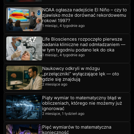
NOAA ogłasza nadejście El Niño – czy to
zjawisko może dorównać rekordowemu
rokowi 1997?
1 miesiąc, 4 tygodnie ago
Life Biosciences rozpoczęło pierwsze
badania kliniczne nad odmładzaniem —
w tym tygodniu podano lek do oka
1 miesiąc, 4 tygodnie ago
Naukowcy odkryli w mózgu
„przełączniki” wyłączające lęk — oto
gdzie się znajdują
2 miesiące ago
Piąty wymiar to matematyczny błąd w
obliczeniach, którego nie możemy już
ignorować
2 miesiące, 1 tydzień ago
Pięć wymiarów to matematyczna
konieczność