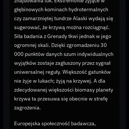
znajdowania luk. Ekstremofile żyjące w
głębinowych kominach hydrotermalnych
czy zamarzniętej tundrze Alaski wydają się
sugerować, że krzywą można rozciągnąć.
Siła badania z Grenady tkwi jednak w jego
ogromnej skali. Dzięki zgromadzeniu 30
000 punktów danych szum indywidualnych
wyjątków zostaje zagłuszony przez sygnał
uniwersalnej reguły. Większość gatunków
nie żyje w lukach; żyją na krzywej. A dla
zdecydowanej większości biomasy planety
krzywa ta przesuwa się obecnie w strefę
zagrożenia.
Europejska społeczność badawcza,