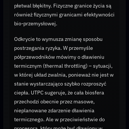
płetwal błękitny. Fizyczne granice życia są
również fizycznymi granicami efektywności
bio-przemysłowej.
Odkrycie to wymusza zmianę sposobu
postrzegania ryzyka. W przemyśle
półprzewodników mówimy o dławieniu
termicznym (thermal throttling) – sytuacji,
w której układ zwalnia, ponieważ nie jest w
stanie wystarczająco szybko rozproszyć
ciepła. UTPC sugeruje, że cała biosfera
przechodzi obecnie przez masowe,
nieplanowane zdarzenie dławienia
termicznego. Ale w przeciwieństwie do
procesora, który może być dławiony w