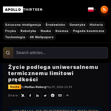
APOLLO
THIRTEEN
Sztuczna inteligencja
Środowisko
Genetyka
Historia
Fizyka
Robotyka
Nauka
Kosmos
Pogoda kosmiczna
Technologia
4K Wallpapers
Życie podlega uniwersalnemu
termicznemu limitowi
prędkości
By
Mattias Risberg
Maj 07, 2026 13:39
Nauka
Share