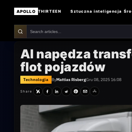
APOLLO
Sztuczna inteligencja
Śro
THIRTEEN
AI napędza trans
flot pojazdów
Technologia
By
Mattias Risberg
Gru 08, 2025 16:08
Share