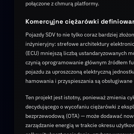
połączone z chmurą platformy.
Komercyjne ciężarówki definiow
Pojazdy SDV to nie tylko coraz bardziej złoż
inżynieryjny: strefowe architektury elektron
(ECU) mniejszą liczbą ustandaryzowanych mo
czynią oprogramowanie głównym źródłem fun
pojazdu za uproszczoną elektryczną jednostk
hamowania i przyspieszania są obsługiwane e
Ten projekt jest istotny, ponieważ zmienia cy
decydującego o wycofaniu ciężarówki z eksp
bezprzewodową (OTA) — może dodawać nowe 
zarządzanie energią w trakcie okresu użytkow