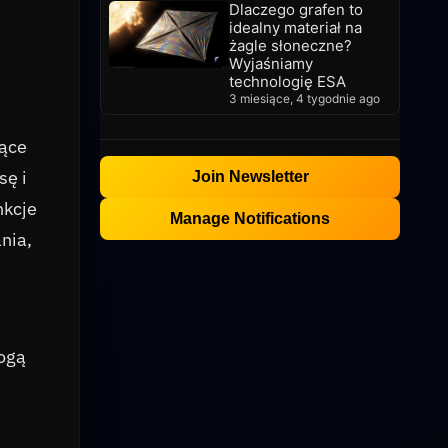
Dlaczego grafen to
idealny materiał na
żagle słoneczne?
Wyjaśniamy
technologię ESA
3 miesiące, 4 tygodnie ago
jące
sę i
Join Newsletter
nkcje
Manage Notifications
nia,
rogą