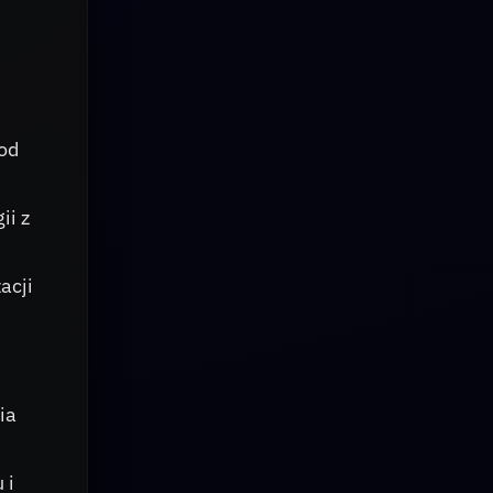
 od
ii z
acji
ia
 i