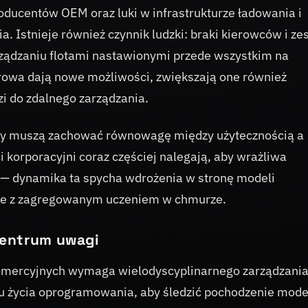
oducentów OEM oraz luki w infrastrukturze ładowania i
a. Istnieje również czynnik ludzki: braki kierowców i ze
ządzaniu flotami nastawionymi przede wszystkim na
owa dają nowe możliwości, zwiększają one również
zi do zdalnego zarządzania.
zy muszą zachować równowagę między użytecznością a
i korporacyjni coraz częściej nalegają, aby wrażliwa
ą — dynamika ta spycha wdrożenia w stronę modeli
ie z zagregowanym uczeniem w chmurze.
centrum uwagi
omercyjnych wymaga wielodyscyplinarnego zarządzania
u życia oprogramowania, aby śledzić pochodzenie model