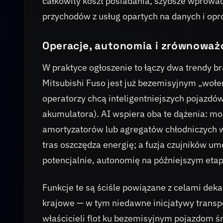
całkowity koszt posiadania, szybsze wprowa
przychodów z usług opartych na danych i op
Operacje, autonomia i zrównoważ
W praktyce ogłoszenie to łączy dwa trendy br
Mitsubishi Fuso jest już bezemisyjnym „woł
operatorzy chcą inteligentniejszych pojazdów,
akumulatora). AI wspiera oba te dążenia: m
amortyzatorów lub agregatów chłodniczych w
tras oszczędza energię; a fuzja czujników 
potencjalnie, autonomię na późniejszym etap
Funkcje te są ściśle powiązane z celami dek
krajowe — w tym niedawne inicjatywy trans
właścicieli flot ku bezemisyjnym pojazdom ś