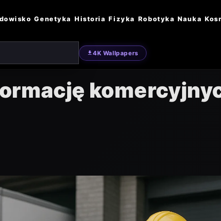
dowisko
Genetyka
Historia
Fizyka
Robotyka
Nauka
Kos
4K Wallpapers
formację komercyjny