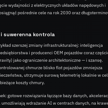
nięcie wydajności z elektrycznych układów napędowych i
 osiągnąć pośrednie cele na rok 2030 oraz długotermin
i suwerenna kontrola
kład szerszej zmiany infrastrukturalnej: inteligencja
rzedsiębiorstwa i producenci OEM pojazdów coraz części
ravity) jako ograniczenie architektoniczne — i szansę.
ontrolowanej chmurze blisko flot pojazdów zmniejsza
ieczeństwa, utrzymuje surową telemetrię lokalnie w ce
 bieżące koszty chmury.
unek: gotowe rozwiązania łączące bazy danych, akcelerac
 umożliwiają wdrażanie AI w centrach danych, na kraw