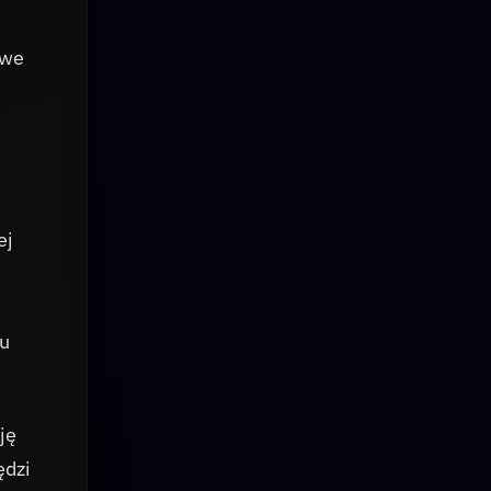
owe
ej
lu
ję
ędzi