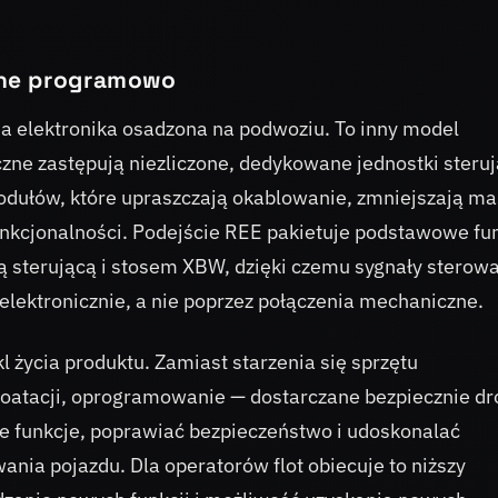
ane programowo
ona elektronika osadzona na podwoziu. To inny model
iczne zastępują niezliczone, dedykowane jednostki steru
dułów, które upraszczają okablowanie, zmniejszają ma
kcjonalności. Podejście REE pakietuje podstawowe fu
ą sterującą i stosem XBW, dzięki czemu sygnały sterowa
lektronicznie, a nie poprzez połączenia mechaniczne.
kl życia produktu. Zamiast starzenia się sprzętu
loatacji, oprogramowanie — dostarczane bezpiecznie d
funkcje, poprawiać bezpieczeństwo i udoskonalać
ania pojazdu. Dla operatorów flot obiecuje to niższy