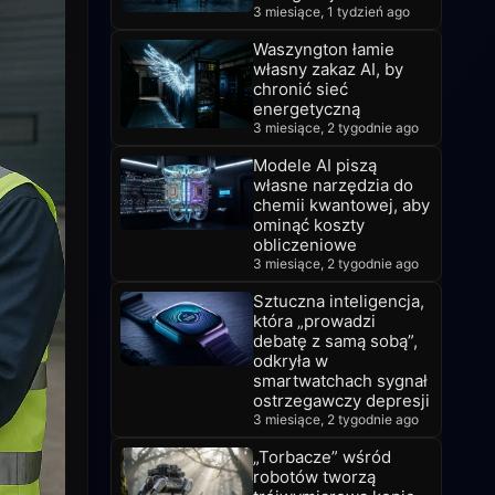
3 miesiące, 1 tydzień ago
Waszyngton łamie
własny zakaz AI, by
chronić sieć
energetyczną
3 miesiące, 2 tygodnie ago
Modele AI piszą
własne narzędzia do
chemii kwantowej, aby
ominąć koszty
obliczeniowe
3 miesiące, 2 tygodnie ago
Sztuczna inteligencja,
która „prowadzi
debatę z samą sobą”,
odkryła w
smartwatchach sygnał
ostrzegawczy depresji
3 miesiące, 2 tygodnie ago
„Torbacze” wśród
robotów tworzą