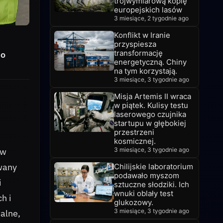
trójwymiarową kopię
europejskich lasów
3 miesiące, 2 tygodnie ago
Konflikt w Iranie
przyspiesza
transformację
do
energetyczną. Chiny
na tym korzystają.
3 miesiące, 3 tygodnie ago
Misja Artemis II wraca
w piątek. Kulisy testu
laserowego czujnika
startupu w głębokiej
przestrzeni
kosmicznej.
3 miesiące, 3 tygodnie ago
 w
owany
Chilijskie laboratorium
podawało myszom
i
sztuczne słodziki. Ich
wnuki oblały test
h i
glukozowy.
3 miesiące, 3 tygodnie ago
alne,