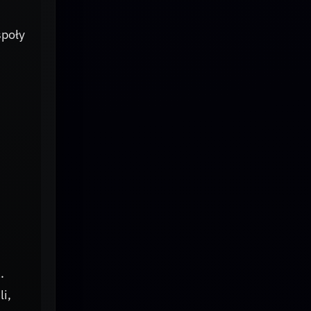
społy
.
i,