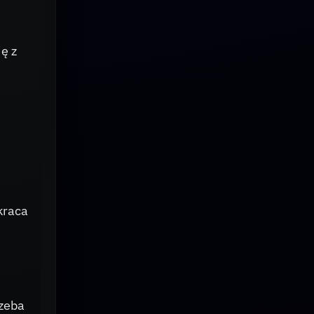
ę z
kraca
rzeba