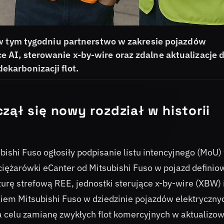
 w tym tygodniu partnerstwo w zakresie pojazdów
AI, sterowanie x-by-wire oraz zdalne aktualizacje 
karbonizacji flot.
zął się nowy rozdział w historii
ishi Fuso ogłosiły podpisanie listu intencyjnego (MoU)
 ciężarówki eCanter od Mitsubishi Fuso w pojazd defini
rę strefową REE, jednostki sterujące x-by-wire (XBW) 
em Mitsubishi Fuso w dziedzinie pojazdów elektrycznyc
celu zamianę zwykłych flot komercyjnych w aktualizow