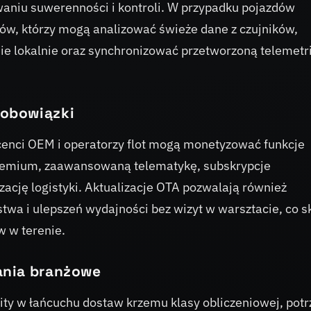
waniu suwerenności i kontroli. W przypadku pojazdów
w, którzy mogą analizować świeże dane z czujników,
 lokalnie oraz synchronizować przetworzoną telemetri
 obowiązki
ucenci OEM i operatorzy flot mogą monetyzować funkcje
remium, zaawansowaną telematykę, subskrypcje
zację logistyki. Aktualizacje OTA pozwalają również
wa i ulepszeń wydajności bez wizyt w warsztacie, co s
w w terenie.
ania branżowe
mity w łańcuchu dostaw krzemu klasy obliczeniowej, pot