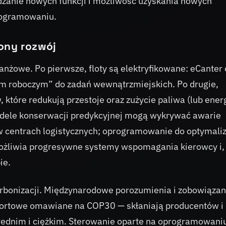
dzanie nowych funkcji i możliwość uzyskania nowych
rogramowaniu.
ony rozwój
anżowe. Po pierwsze, floty są elektryfikowane: eCanter
em roboczym” do zadań wewnątrzmiejskich. Po drugie,
 które redukują przestoje oraz zużycie paliwa (lub energ
odele konserwacji predykcyjnej mogą wykrywać awarie
 centrach logistycznych; oprogramowanie do optymaliz
umożliwia progresywne systemy wspomagania kierowcy i,
ie.
arbonizacji. Międzynarodowe porozumienia i zobowiązan
portowe omawiane na COP30 — skłaniają producentów i
rednim i ciężkim. Sterowanie oparte na oprogramowaniu