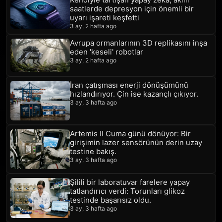
saatlerde depresyon için önemli bir
uyarı işareti keşfetti
3 ay, 2 hafta ago
Avrupa ormanlarının 3D replikasını inşa
eden 'keseli' robotlar
3 ay, 2 hafta ago
İran çatışması enerji dönüşümünü
hızlandırıyor. Çin ise kazançlı çıkıyor.
3 ay, 3 hafta ago
Artemis II Cuma günü dönüyor: Bir
girişimin lazer sensörünün derin uzay
testine bakış.
3 ay, 3 hafta ago
Şilili bir laboratuvar farelere yapay
tatlandırıcı verdi: Torunları glikoz
testinde başarısız oldu.
3 ay, 3 hafta ago