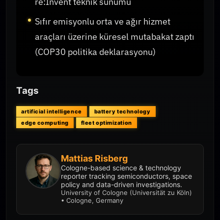
re:Invent teknik sunumu
Sıfır emisyonlu orta ve ağır hizmet
araçları üzerine küresel mutabakat zaptı
(COP30 politika deklarasyonu)
Tags
artificial intelligence
battery technology
edge computing
fleet optimization
Mattias Risberg
Cologne-based science & technology
reporter tracking semiconductors, space
policy and data-driven investigations.
University of Cologne (Universität zu Köln)
• Cologne, Germany