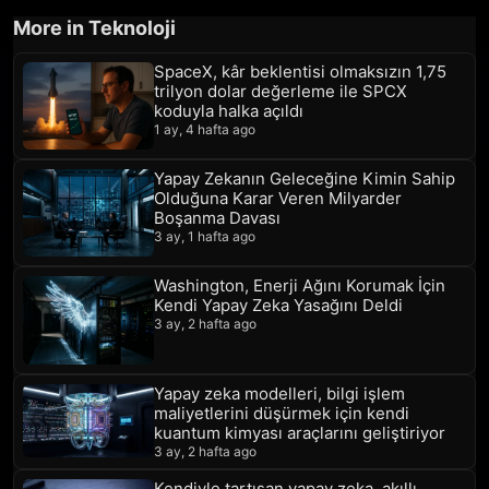
More in Teknoloji
SpaceX, kâr beklentisi olmaksızın 1,75
trilyon dolar değerleme ile SPCX
koduyla halka açıldı
1 ay, 4 hafta ago
Yapay Zekanın Geleceğine Kimin Sahip
Olduğuna Karar Veren Milyarder
Boşanma Davası
3 ay, 1 hafta ago
Washington, Enerji Ağını Korumak İçin
Kendi Yapay Zeka Yasağını Deldi
3 ay, 2 hafta ago
Yapay zeka modelleri, bilgi işlem
maliyetlerini düşürmek için kendi
kuantum kimyası araçlarını geliştiriyor
3 ay, 2 hafta ago
Kendiyle tartışan yapay zeka, akıllı