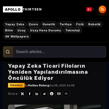
APOLLO
THIRTEEN
Yapay Zeka
Çevre
Genetik
Tarihçe
Fizik
Robotik
Bilim
Uzay
Uzay Hava Durumu
Teknoloji
4K Wallpapers
Yapay Zeka Ticari Filoların
Yeniden Yapılandırılmasına
Öncülük Ediyor
By
Mattias Risberg
Ara 08, 2025 16:08
Teknoloji
Share