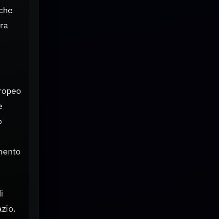
 che
tra
uropeo
e
o
mento
i
azio.