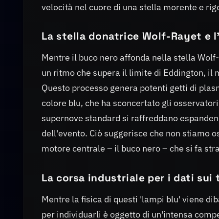
velocità nel cuore di una stella morente e rig
La stella donatrice Wolf-Rayet e 
Mentre il buco nero affonda nella stella Wolf-
un ritmo che supera il limite di Eddington, il
Questo processo genera potenti getti di plasma
colore blu, che ha sconcertato gli osservatori
supernove standard si raffreddano espandend
dell'evento. Ciò suggerisce che non stiamo o
motore centrale – il buco nero – che si fa str
La corsa industriale per i dati sui 
Mentre la fisica di questi 'lampi blu' viene dib
per individuarli è oggetto di un'intensa compe