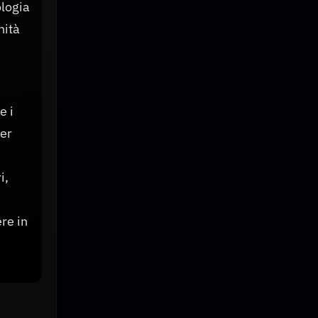
ologia
nità
e i
Per
i,
re in