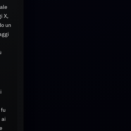
iale
i X,
do un
aggi
ù
i
 fu
 ai
ne