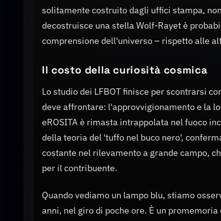
solitamente costruito dagli uffici stampa, non
decostruisce una stella Wolf-Rayet è probabil
comprensione dell'universo – rispetto alle alt
Il costo della curiosità cosmica
Lo studio dei LFBOT finisce per scontrarsi co
deve affrontare: l'approvvigionamento e la l
eROSITA è rimasta intrappolata nel fuoco inc
della teoria del 'tuffo nel buco nero', confer
costante nel rilevamento a grande campo, c
per il contribuente.
Quando vediamo un lampo blu, stiamo osservand
anni, nel giro di poche ore. È un promemoria de