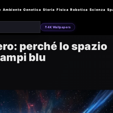
e
Ambiente
Genetica
Storia
Fisica
Robotica
Scienza
Sp
4K Wallpapers
nero: perché lo spazio
lampi blu