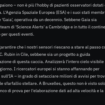
aiono – non è più l'hobby di pazienti osservatori dotati 
a. L'Agenzia Spaziale Europea (ESA) e i suoi stati membr
 'Gaia', operativa da un decennio. Sebbene Gaia sia
team di 'Science Alerts' a Cambridge e in tutto il contin
o per questi eventi.
garantire che i nostri sensori riescano a stare al passo c
C. Rubin in Cile, sebbene sia un progetto a guida
ione di questa caccia. Analizzerà l'intero cielo visibile
giorno. I ricercatori europei si stanno affannando per
 sull'IA – in grado di setacciare milioni di avvisi per tro
e sfarfallio stellare. A Bruxelles, questo non è visto sol
co di prova per l'elaborazione dati ad alta velocità e la