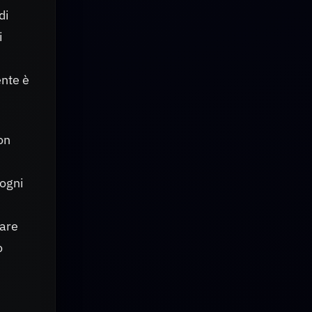
di
i
ente è
on
 ogni
vare
o