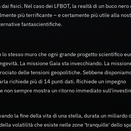
 dai fisici. Nel caso dei LFBOT, la realtà di un buco nero
mente più terrificante – e certamente più utile alla nos
ernative fantascientifiche.
n lo stesso muro che ogni grande progetto scientifico e
ongevità. La missione Gaia sta invecchiando. La mission
rociato delle tensioni geopolitiche. Sebbene disponiam
marla richiede più di 14 punti dati. Richiede un impegno
he non sempre mostra un ritorno immediato sull'investi
o la fine della vita di una stella, durata un miliardo d
lla volatilità che esiste nelle zone 'tranquille' dello sp