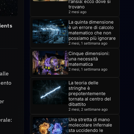
l'ansia: ecco dove si
trovano
2 mesi ago
La quinta dimensione
ients
è un errore di calcolo
matematico che non
possiamo più ignorare
2 mesi, 1 settimana ago
Cinque dimensioni:
una necessità
matematica
2 mesi, 1 settimana ago
alle
mento
La teoria delle
stringhe è
prepotentemente
tornata al centro del
er
dibattito
2 mesi, 2 settimane ago
erale:
Una stretta di mano
molecolare infernale
sta uccidendo le