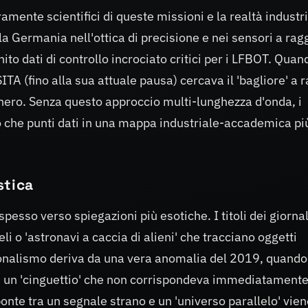
uramente scientifici di queste missioni e la realtà industr
la Germania nell'ottica di precisione e nei sensori a ragg
to dati di controllo incrociato critici per i LFBOT. Quan
A (fino alla sua attuale pausa) cercava il 'bagliore' a r
nero. Senza questo approccio multi-lunghezza d'onda, i
 che punti dati in una mappa industriale-accademica pi
stica
pesso verso spiegazioni più esotiche. I titoli dei giornal
 o 'astronavi a caccia di alieni' che tracciano oggetti
onalismo deriva da una vera anomalia del 2019, quando
on un 'cinguettio' che non corrispondeva immediatamente
 ponte tra un segnale strano e un 'universo parallelo' vie