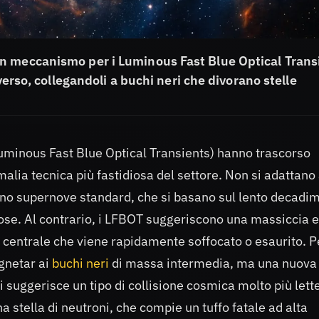
n meccanismo per i Luminous Fast Blue Optical Trans
verso, collegandoli a buchi neri che divorano stelle
- Luminous Fast Blue Optical Transients) hanno trascorso
lia tecnica più fastidiosa del settore. Non si adattano 
 sono supernove standard, che si basano sul lento decadi
ose. Al contrario, i LFBOT suggeriscono una massiccia e
 centrale che viene rapidamente soffocato o esaurito. P
agnetar ai
buchi neri
di massa intermedia, ma una nuova
ti suggerisce un tipo di collisione cosmica molto più lett
stella di neutroni, che compie un tuffo fatale ad alta