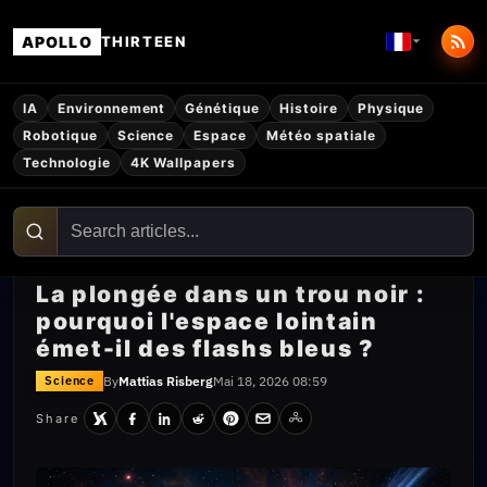
APOLLO
THIRTEEN
IA
Environnement
Génétique
Histoire
Physique
Robotique
Science
Espace
Météo spatiale
Technologie
4K Wallpapers
La plongée dans un trou noir :
pourquoi l'espace lointain
émet-il des flashs bleus ?
By
Mattias Risberg
Mai 18, 2026 08:59
Science
Share