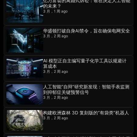
亿万富翁的离婚式诉讼：谁在决定人工智能
的未来？
3 月，1 周 ago
华盛顿打破自身AI禁令，旨在确保电网安全
3 月，2 周 ago
AI 模型正自主编写量子化学工具以规避计
算成本
3 月，2 周 ago
人工智能“自辩”研究新发现：智能手表监测
到抑郁症关键预警信号
3 月，2 周 ago
构建欧洲森林 3D 复刻版的“有袋类”机器人
3 月，2 周 ago