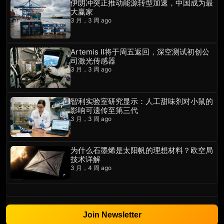
伊朗冲突正推动能源转型加速，中国成为最
大赢家
3 月，3 周 ago
Artemis II将于周五返回，深空测试初创公
司激光传感器
3 月，3 周 ago
智利实验室研究显示：人工甜味剂对小鼠的
影响可遗传至第三代
3 月，3 周 ago
为什么石墨烯是太阳帆的理想材料？欧空局
技术详解
3 月，4 周 ago
Join Newsletter