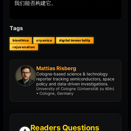
我们能否构建它。
Tags
bioethics
cryonics
digital immortality
rejuvenation
Mattias Risberg
Cologne-based science & technology
reporter tracking semiconductors, space
policy and data-driven investigations.
University of Cologne (Universität zu Köln)
• Cologne, Germany
Readers Questions