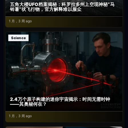
五角大楼UFO档案揭秘：科罗拉多州上空现神秘“马
铃薯”状飞行物，官方解释难以服众
1 月，3 周 ago
Science
2.4万个原子构建的迷你宇宙揭示：时间无需时钟
——其奥秘何在？
1 月，3 周 ago