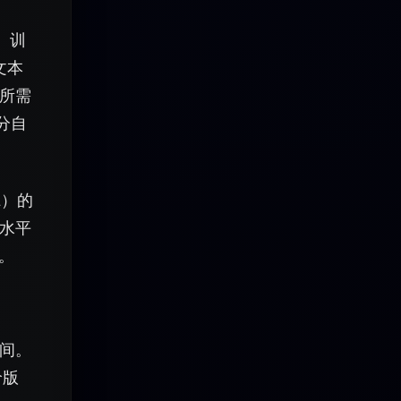
。训
文本
所需
分自
l）的
水平
型。
间。
价版