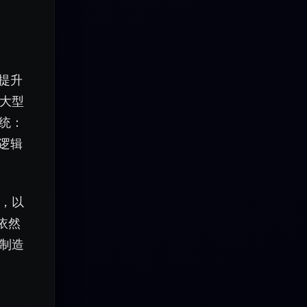
幅提升
大型
系统：
逻辑
，以
究依然
制造