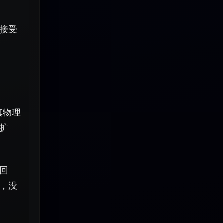
接受
真物理
扩
回
，没