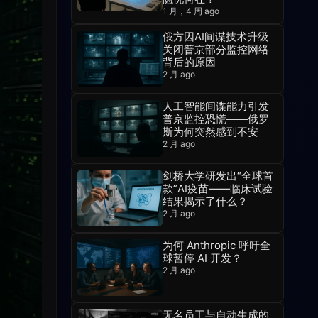
1 月，4 周 ago
俄方因AI间谍技术升级
关闭普京部分监控网络
背后的原因
2 月 ago
人工智能间谍能力引发
普京监控恐慌——俄罗
斯为何突然感到不安
2 月 ago
剑桥大学研发出“全球首
款”AI疫苗——临床试验
结果揭示了什么？
2 月 ago
为何 Anthropic 呼吁全
球暂停 AI 开发？
2 月 ago
无名员工与自动生成的