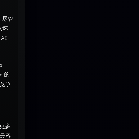
。尽管
入坏
AI
s
s 的
竞争
来更多
最容