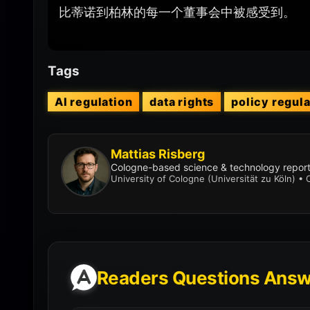
比蒂诺到柏林的每一个董事会中被感受到。
Tags
AI regulation
data rights
policy regula
Mattias Risberg
Cologne-based science & technology reporte
University of Cologne (Universität zu Köln) 
Readers Questions Ans