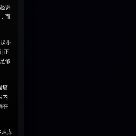
起诉
，而
于起步
们正
足够
围墙
实内
躺在
将从库