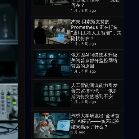
何在？
1 月，3 周 ago
杰夫·贝索斯支持的
Prometheus 正在打造
“通用工程人工智能”，其
隐忧何在？
1 月，3 周 ago
俄方因AI间谍技术升级
关闭普京部分监控网络
背后的原因
1 月，4 周 ago
人工智能间谍能力引发
普京监控恐慌——俄罗
斯为何突然感到不安
1 月，4 周 ago
剑桥大学研发出“全球首
款”AI疫苗——临床试验
结果揭示了什么？
2 月 ago