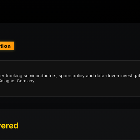
tion
r tracking semiconductors, space policy and data-driven investigat
• Cologne, Germany
wered