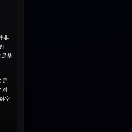
型并非
的
均是基
音是
了对
卧室