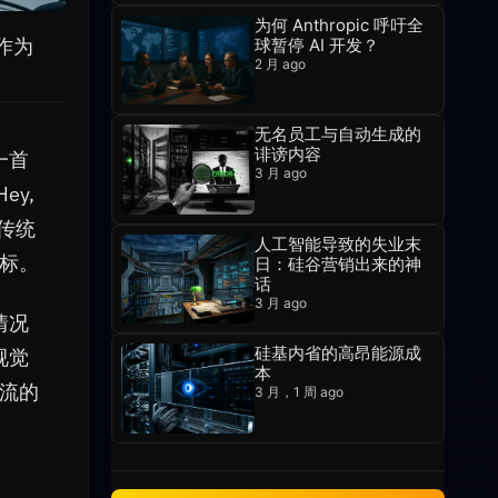
为何 Anthropic 呼吁全
作为
球暂停 AI 开发？
2 月 ago
无名员工与自动生成的
诽谤内容
一首
3 月 ago
ey,
越传统
人工智能导致的失业末
标。
日：硅谷营销出来的神
话
3 月 ago
情况
硅基内省的高昂能源成
视觉
本
流的
3 月，1 周 ago