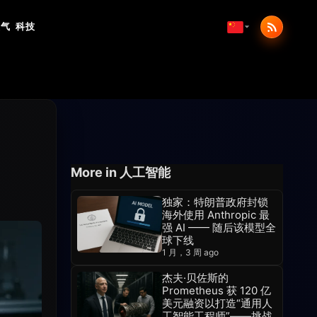
天气
科技
More in 人工智能
独家：特朗普政府封锁
海外使用 Anthropic 最
强 AI —— 随后该模型全
球下线
1 月，3 周 ago
杰夫·贝佐斯的
Prometheus 获 120 亿
美元融资以打造“通用人
工智能工程师”——挑战