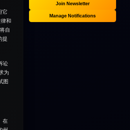
Join Newsletter
但它
Manage Notifications
旋律和
将自
的提
诉讼
求为
试图
。在
约州