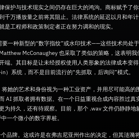
律保护与技术现实之间仍存在巨大的鸿沟。商标赋予了你
到千万播放量之前将其阻止。法律系统的延迟以月和年计
就是工程师和政策制定者正在努力调和的现实。
仍需要一种新型的“数字指纹”或水印技术——这些技术尚处
hew McConaughey 也采取了类似的策略，这表明我
开端。其目标是让未经授权使用人类形象的法律成本变得
pt-in）系统，而不是目前流行的“先抓取，后询问”模式。
的事：将她的艺术和身份视为一种工业资产，并用尽可能高的
 AI 抓取者拥有数据。在一个日益重视合成内容胜过真
为持久，还有待观察。目前，那个 .wav 文件仍静静地
代荒野中一个微小的数字界桩。
为一个品牌。这或许是在弗吉尼亚州作出的决定，但其涟漪