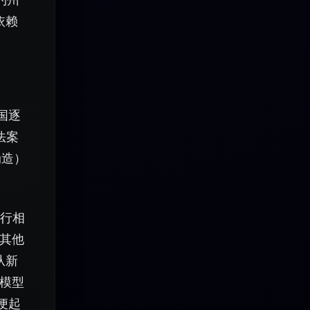
依赖
国逐
法案
伪造）
同行相
其他
从新
模型
便起