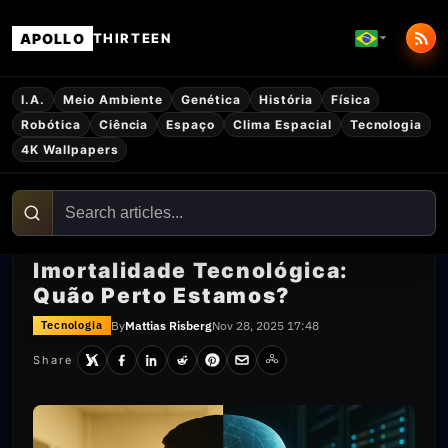
APOLLO
THIRTEEN
I.A.
Meio Ambiente
Genética
História
Física
Robótica
Ciência
Espaço
Clima Espacial
Tecnologia
4K Wallpapers
Imortalidade Tecnológica:
Quão Perto Estamos?
By
Mattias Risberg
Nov 28, 2025 17:48
Tecnologia
Share