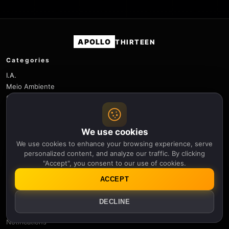
APOLLO
THIRTEEN
Categories
I.A.
Meio Ambiente
Genética
História
Física
We use cookies
Robótica
Ciência
We use cookies to enhance your browsing experience, serve
personalized content, and analyze our traffic. By clicking
Espaço
"Accept", you consent to our use of cookies.
Clima Espacial
Tecnologia
ACCEPT
Useful links
DECLINE
Newsletter
Notifications