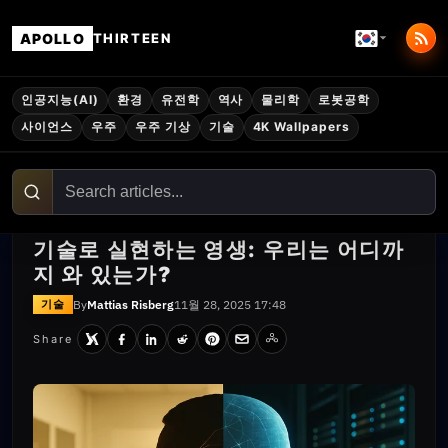
APOLLO
THIRTEEN
인공지능(AI)
환경
유전학
역사
물리학
로봇공학
사이언스
우주
우주 기상
기술
4K Wallpapers
기술로 실현하는 영생: 우리는 어디까
지 와 있는가?
By
Mattias Risberg
11월 28, 2025 17:48
기술
Share