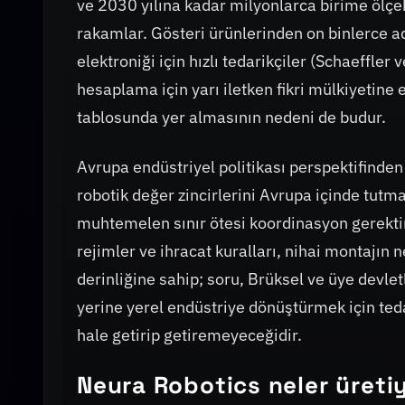
ve 2030 yılına kadar milyonlarca birime ölçe
rakamlar. Gösteri ürünlerinden on binlerce a
elektroniği için hızlı tedarikçiler (Schaeffle
hesaplama için yarı iletken fikri mülkiyetin
tablosunda yer almasının nedeni de budur.
Avrupa endüstriyel politikası perspektifinden 
robotik değer zincirlerini Avrupa içinde tutma
muhtemelen sınır ötesi koordinasyon gerektirec
rejimler ve ihracat kuralları, nihai montajın
derinliğine sahip; soru, Brüksel ve üye devletl
yerine yerel endüstriye dönüştürmek için teda
hale getirip getiremeyeceğidir.
Neura Robotics neler üretiy