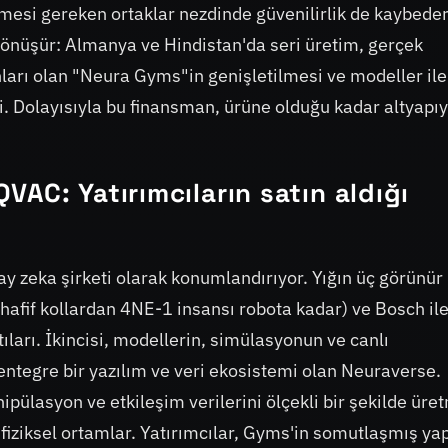
ilmesi gereken ortaklar nezdinde güvenilirlik de kaybeder
 dönüşür: Almanya ve Hindistan'da seri üretim, gerçek
nları olan "Neura Gyms"in genişletilmesi ve modeller ile
i. Dolayısıyla bu finansman, ürüne olduğu kadar altyapı
AC: Yatırımcıların satın aldığı
ay zeka şirketi olarak konumlandırıyor. Yığın üç görünür
(hafif kollardan 4NE-1 insansı robota kadar) ve Bosch il
tıları. İkincisi, modellerin, simülasyonun ve canlı
 entegre bir yazılım ve veri ekosistemi olan Neuraverse.
pülasyon ve etkileşim verilerini ölçekli bir şekilde üre
 fiziksel ortamlar. Yatırımcılar, Gyms'in somutlaşmış ya