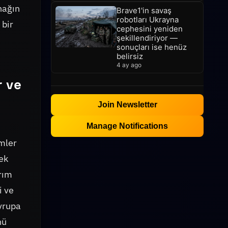
nağın
Brave1'in savaş
robotları Ukrayna
 bir
cephesini yeniden
şekillendiriyor —
sonuçları ise henüz
belirsiz
4 ay ago
r ve
Join Newsletter
Manage Notifications
imler
mek
arım
i ve
Avrupa
nü