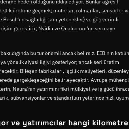
klenme hedefi olduğunu iddia ediyor. Bunlar agresif
detlik üretime geçmek; motorlar, rulmanlar, sensörler v
r ve Bosch'un sağladığı tam yetenekler) ve güç verimli
e erişim gerektirir; Nvidia ve Qualcomm'un sermaye
bakıldığında bu tur önemli ancak belirsiz. EIB'nin katılı
ya yönelik siyasi ilgiyi gösteriyor; ancak seri üretim
ektir. Bileşen fabrikaları, işçilik maliyetleri, düzenley
 nerede gerçekleşeceğini belirleyecektir. Avrupa mühendi
erin, Neura'nın yatırımını fikri mülkiyet ve iş gücü ihrac
rik, sübvansiyonlar ve standartları yeterince hızlı uyum
or ve yatırımcılar hangi kilometre