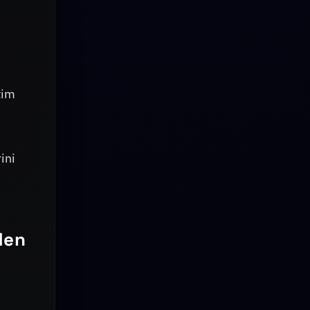
tim
ini
den