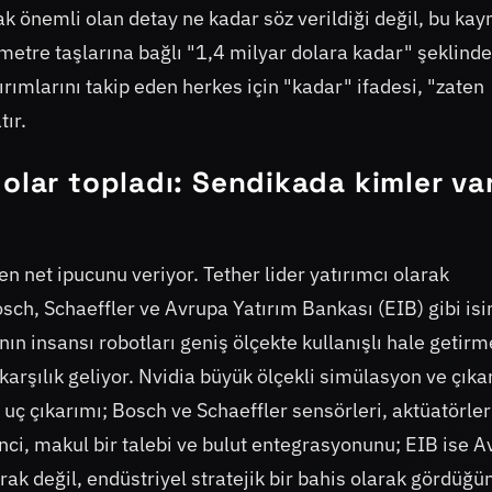
ak önemli olan detay ne kadar söz verildiği değil, bu kay
ometre taşlarına bağlı "1,4 milyar dolara kadar" şeklinde
ırımlarını takip eden herkes için "kadar" ifadesi, "zaten
tır.
olar topladı: Sendikada kimler va
en net ipucunu veriyor. Tether lider yatırımcı olarak
ch, Schaeffler ve Avrupa Yatırım Bankası (EIB) gibi is
'nın insansı robotları geniş ölçekte kullanışlı hale getir
karşılık geliyor. Nvidia büyük ölçekli simülasyon ve çık
 uç çıkarımı; Bosch ve Schaeffler sensörleri, aktüatörler
nci, makul bir talebi ve bulut entegrasyonunu; EIB ise 
ak değil, endüstriyel stratejik bir bahis olarak gördüğü