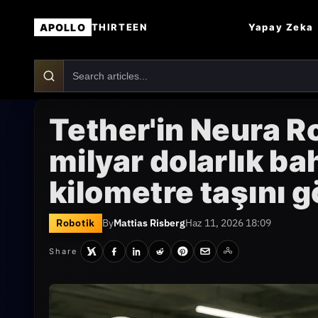
APOLLO
Yapay Zeka
THIRTEEN
Tether'in Neura Ro
milyar dolarlık bah
kilometre taşını g
Robotik
By
Mattias Risberg
Haz 11, 2026 18:09
Share