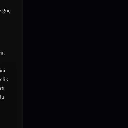
e güç
mı,
ici
slik
atı
lu