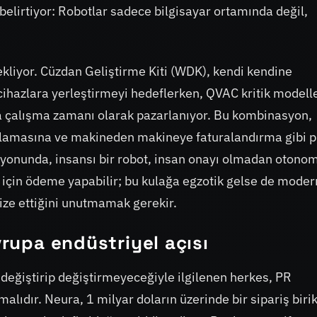
belirtiyor: Robotlar sadece bilgisayar ortamında değil,
r ekliyor. Cüzdan Geliştirme Kiti (WDK), kendi kendine
ihazlara yerleştirmeyi hedeflerken, QVAC kritik modelle
eka çalışma zamanı olarak pazarlanıyor. Bu kombinasyon,
ıtlamasına ve makineden makineye faturalandırma gibi p
izyonunda, insansı bir robot, insan onayı olmadan otonom
i için ödeme yapabilir; bu kulağa egzotik gelse de moder
tize ettiğini unutmamak gerekir.
vrupa endüstriyel açısı
ı değiştirip değiştirmeyeceğiyle ilgilenen herkes, PR
lıdır. Neura, 1 milyar doların üzerinde bir sipariş biri