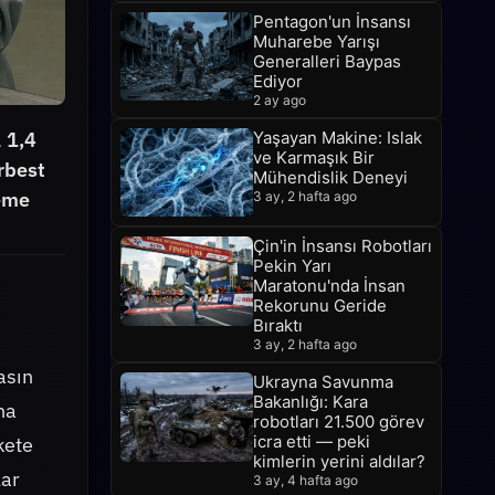
Pentagon'un İnsansı
Muharebe Yarışı
Generalleri Baypas
Ediyor
2 ay ago
 1,4
Yaşayan Makine: Islak
ve Karmaşık Bir
rbest
Mühendislik Deneyi
deme
3 ay, 2 hafta ago
Çin'in İnsansı Robotları
Pekin Yarı
Maratonu'nda İnsan
Rekorunu Geride
Bıraktı
3 ay, 2 hafta ago
basın
Ukrayna Savunma
Bakanlığı: Kara
na
robotları 21.500 görev
icra etti — peki
rkete
kimlerin yerini aldılar?
lar
3 ay, 4 hafta ago