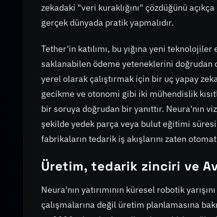
zekadaki "veri kuraklığını" çözdüğünü açıkça 
gerçek dünyada pratik yapmalıdır.
Tether'in katılımı, bu yığına yeni teknolojile
saklanabilen ödeme yeteneklerini doğrudan c
yerel olarak çalıştırmak için bir uç yapay z
gecikme ve otonomi gibi iki mühendislik kıs
bir soruya doğrudan bir yanıttır. Neura'nın v
şekilde yedek parça veya bulut eğitimi süres
fabrikaların tedarik iş akışlarını zaten otoma
Üretim, tedarik zinciri ve A
Neura'nın yatırımının küresel robotik yarışın
çalışmalarına değil üretim planlamasına bakma