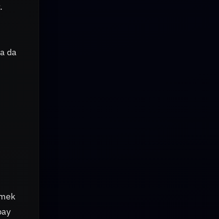
.
ya da
e
tmek
pay