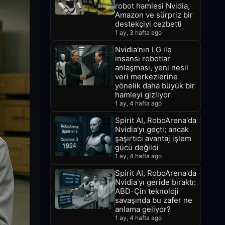
robot hamlesi Nvidia,
Amazon ve sürpriz bir
destekçiyi cezbetti
1 ay, 3 hafta ago
Nvidia'nın LG ile
insansı robotlar
anlaşması, yeni nesil
veri merkezlerine
yönelik daha büyük bir
hamleyi gizliyor
1 ay, 4 hafta ago
Spirit AI, RoboArena'da
Nvidia'yı geçti; ancak
şaşırtıcı avantaj işlem
gücü değildi
1 ay, 4 hafta ago
Spirit AI, RoboArena'da
Nvidia'yı geride bıraktı:
ABD-Çin teknoloji
savaşında bu zafer ne
anlama geliyor?
1 ay, 4 hafta ago