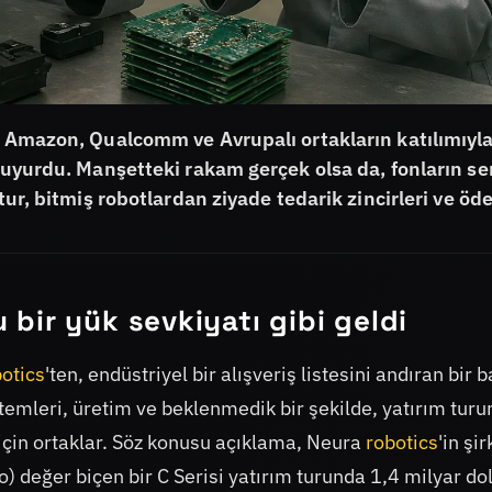
, Amazon, Qualcomm ve Avrupalı ortakların katılımıyla
 duyurdu. Manşetteki rakam gerçek olsa da, fonların se
 tur, bitmiş robotlardan ziyade tedarik zincirleri ve ö
bir yük sevkiyatı gibi geldi
otics
'ten, endüstriyel bir alışveriş listesini andıran bir 
istemleri, üretim ve beklenmedik bir şekilde, yatırım turu
sı için ortaklar. Söz konusu açıklama, Neura
robotics
'in şi
o) değer biçen bir C Serisi yatırım turunda 1,4 milyar do