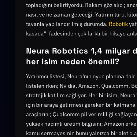
topladığını belirtiyordu. Rakam göz alıcı; anc
nasıl ve ne zaman geleceği. Yatırım turu, kil
tavanla yapılandırılmış durumda.
Robotik
yat
kasada" ifadesinden çok farklı bir hikaye anla
Neura Robotics 1,4 milyar d
her isim neden önemli?
Yatırımcı listesi, Neura'nın oyun planına dair 
listelenirken; Nvidia, Amazon, Qualcomm, Bos
stratejik katılım sağlıyor. Her bir isim, Neura
için bir araya getirmesi gereken bir katmana 
araçlarını; Qualcomm pil verimliliği sağlayan
yüksek hacimli üretim bilgisini; Amazon erke
kamu sermayesinin bunu yalnızca bir alet olar