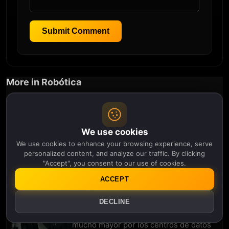
Submit Comment
More in Robótica
Tu robot de reparto es ahora un
informante policial; la UE quiere saber
quién lo autorizó
1 mes, 3 semanas ago
We use cookies
We use cookies to enhance your browsing experience, serve
Neura Robotics recauda 1400 millones
personalized content, and analyze our traffic. By clicking
de dólares: la apuesta europea por los
"Accept", you consent to our use of cookies.
humanoides atrae a Nvidia, Amazon y un
inversor inesperado
ACCEPT
1 mes, 3 semanas ago
DECLINE
El acuerdo de Nvidia con LG sobre
robots humanoides oculta una apuesta
mucho mayor por los centros de datos