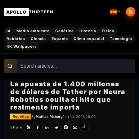
APOLLO
THIRTEEN
IA
Medio ambiente
Genética
Historia
Física
Robótica
Ciencia
Espacio
Clima espacial
Tecnología
4K Wallpapers
La apuesta de 1.400 millones
de dólares de Tether por Neura
Robotics oculta el hito que
realmente importa
By
Mattias Risberg
Jun 11, 2026 18:09
Robótica
Share