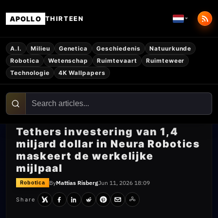
APOLLO
THIRTEEN
A.I.
Milieu
Genetica
Geschiedenis
Natuurkunde
Robotica
Wetenschap
Ruimtevaart
Ruimteweer
Technologie
4K Wallpapers
Tethers investering van 1,4
miljard dollar in Neura Robotics
maskeert de werkelijke
mijlpaal
By
Mattias Risberg
Jun 11, 2026 18:09
Robotica
Share