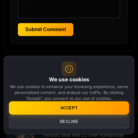
Submit Comment
More in Robotica
Je bezorgrobot is nu een politie-
informant — en de EU wil weten wie
We use cookies
daar toestemming voor gaf
We use cookies to enhance your browsing experience, serve
1 maand, 3 weken ago
personalized content, and analyze our traffic. By clicking
"Accept", you consent to our use of cookies.
Neura Robotics haalt 1,4 miljard dollar
op — Europa’s inzet op humanoïde
ACCEPT
robots trekt Nvidia, Amazon en een
verrassende investeerder aan
DECLINE
1 maand, 4 weken ago
Nvidia’s deal met LG over humanoïde