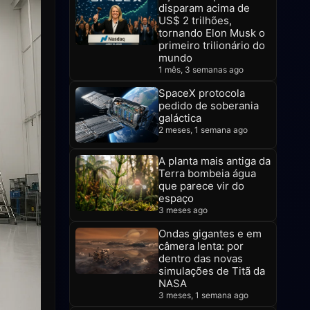
disparam acima de
US$ 2 trilhões,
tornando Elon Musk o
primeiro trilionário do
mundo
1 mês, 3 semanas ago
SpaceX protocola
pedido de soberania
galáctica
2 meses, 1 semana ago
A planta mais antiga da
Terra bombeia água
que parece vir do
espaço
3 meses ago
Ondas gigantes e em
câmera lenta: por
dentro das novas
simulações de Titã da
NASA
3 meses, 1 semana ago