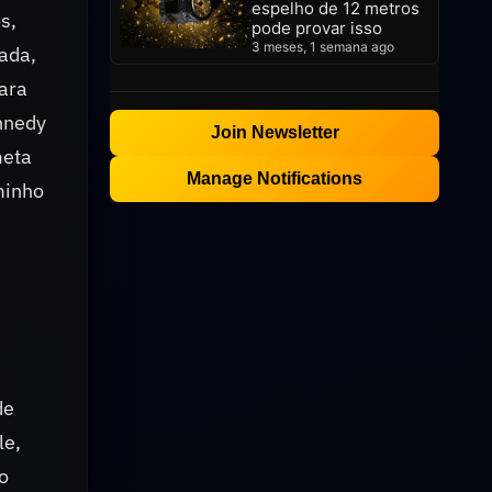
espelho de 12 metros
s,
pode provar isso
3 meses, 1 semana ago
ada,
para
nnedy
Join Newsletter
meta
Manage Notifications
minho
de
le,
o