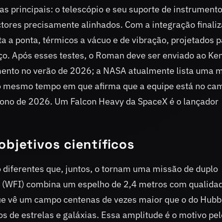
s principais: o telescópio e seu suporte de instrumento
tores precisamente alinhados. Com a integração finaliz
ta a ponta, térmicos a vácuo e de vibração, projetados 
aço. Após esses testes, o Roman deve ser enviado ao Ke
mento no verão de 2026; a NASA atualmente lista uma 
o mesmo tempo em que afirma que a equipe está no ca
utono de 2026. Um Falcon Heavy da SpaceX é o lançador
objetivos científicos
 diferentes que, juntos, o tornam uma missão de duplo
 (WFI) combina um espelho de 2,4 metros com qualida
 vê um campo centenas de vezes maior que o do Hubb
 de estrelas e galáxias. Essa amplitude é o motivo pel