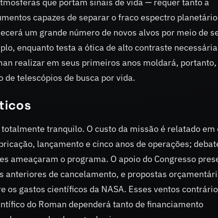
mosferas que portam sinais de vida — requer tanto a
mentos capazes de separar o fraco espectro planetário
necerá um grande número de novos alvos por meio de s
o, enquanto testa a ótica de alto contraste necessária
an realizar em seus primeiros anos moldará, portanto,
 de telescópios de busca por vida.
ticos
totalmente tranquilo. O custo da missão é relatado em
bricação, lançamento e cinco anos de operações; debat
ezes ameaçaram o programa. O apoio do Congresso pres
as anteriores de cancelamento, e propostas orçamentár
 os gastos científicos da NASA. Esses ventos contrári
ientífico do Roman dependerá tanto de financiamento