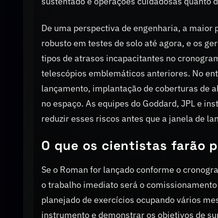
sustentado e operações cuidadosas quanto 
De uma perspectiva de engenharia, a maio
robusto em testes de solo até agora, e os g
tipos de atrasos incapacitantes no cronogra
telescópios emblemáticos anteriores. No ent
lançamento, implantação de coberturas de aber
no espaço. As equipes do Goddard, JPL e inst
reduzir esses riscos antes que a janela de l
O que os cientistas farão p
Se o Roman for lançado conforme o cronogram
o trabalho imediato será o comissionamento 
planejado de exercícios ocupando vários m
instrumento e demonstrar os objetivos de su