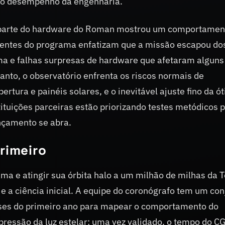
do desempenho da engenharia.
r parte do hardware do Roman mostrou um comportamen
erentes do programa enfatizam que a missão escapou do
ma e falhas surpresas de hardware que afetaram alguns
anto, o observatório enfrenta os riscos normais de
tura e painéis solares, e o inevitável ajuste fino da ót
ituições parceiras estão priorizando testes metódicos 
ançamento se abra.
rimeiro
a e atingir sua órbita halo a um milhão de milhas da T
e a ciência inicial. A equipe do coronógrafo tem um con
eses do primeiro ano para mapear o comportamento do
pressão da luz estelar; uma vez validado, o tempo do C