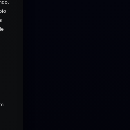
ndo,
pio
s
de
am