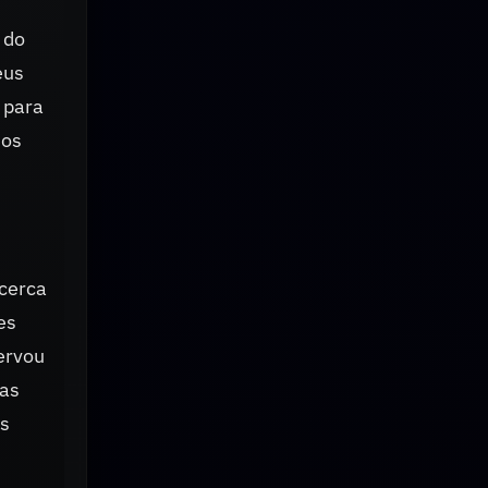
 do
eus
 para
 os
 cerca
es
ervou
ias
os