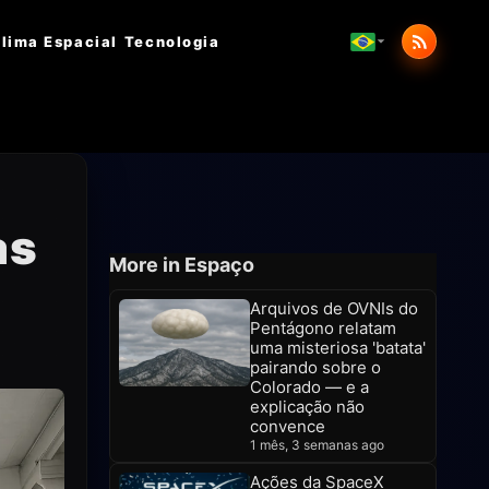
lima Espacial
Tecnologia
as
More in Espaço
Arquivos de OVNIs do
Pentágono relatam
uma misteriosa 'batata'
pairando sobre o
Colorado — e a
explicação não
convence
1 mês, 3 semanas ago
Ações da SpaceX