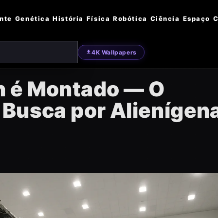
nte
Genética
História
Física
Robótica
Ciência
Espaço
C
4K Wallpapers
n é Montado — O
 Busca por Alienígen