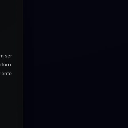
am ser
uturo
rente