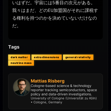
いはずだ。宇宙には5番目の次元がある。
我々はまだ、どのEU加盟国がそれに課税す
る権利を持つのかを決めていないだけなの
だ。
Tags
dark matter
extra dimensions
general relativity
neutrino mass
Mattias Risberg
Cologne-based science & technology
reporter tracking semiconductors, space
policy and data-driven investigations.
University of Cologne (Universität zu Köln)
• Cologne, Germany