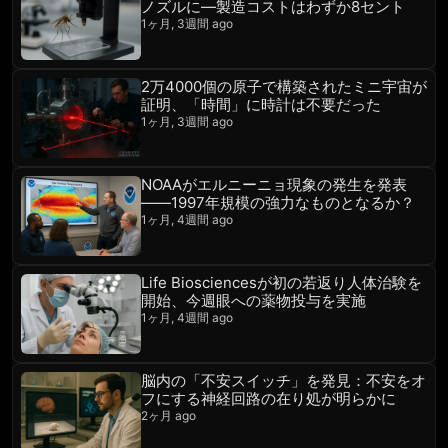
ノズルに—製造コストはわずか8セント
1ヶ月, 3週間 ago
2万4000個の原子で構築されたミニ宇宙が
証明、「時間」に時計は不要だった
1ヶ月, 3週間 ago
NOAAがエルニーニョ現象の発生を発表
――1997年規模の強力なものとなるか？
1ヶ月, 4週間 ago
Life Biosciencesが初の若返り人体治験を
開始、今週眼への薬物投与を実施
1ヶ月, 4週間 ago
脳内の「不安スイッチ」を発見：不安をオ
フにする神経回路の在り処が明らかに
2ヶ月 ago