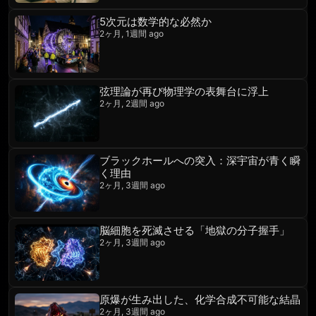
5次元は数学的な必然か
2ヶ月, 1週間 ago
弦理論が再び物理学の表舞台に浮上
2ヶ月, 2週間 ago
ブラックホールへの突入：深宇宙が青く瞬
く理由
2ヶ月, 3週間 ago
脳細胞を死滅させる「地獄の分子握手」
2ヶ月, 3週間 ago
原爆が生み出した、化学合成不可能な結晶
2ヶ月, 3週間 ago