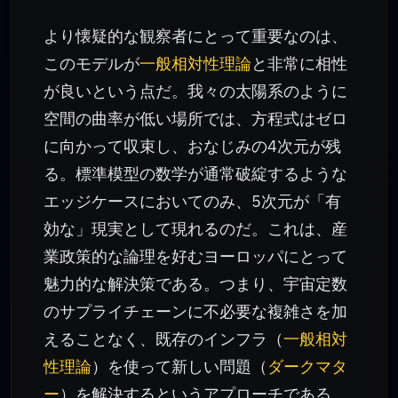
より懐疑的な観察者にとって重要なのは、
このモデルが
一般相対性理論
と非常に相性
が良いという点だ。我々の太陽系のように
空間の曲率が低い場所では、方程式はゼロ
に向かって収束し、おなじみの4次元が残
る。標準模型の数学が通常破綻するような
エッジケースにおいてのみ、5次元が「有
効な」現実として現れるのだ。これは、産
業政策的な論理を好むヨーロッパにとって
魅力的な解決策である。つまり、宇宙定数
のサプライチェーンに不必要な複雑さを加
えることなく、既存のインフラ（
一般相対
性理論
）を使って新しい問題（
ダークマタ
ー
）を解決するというアプローチである。