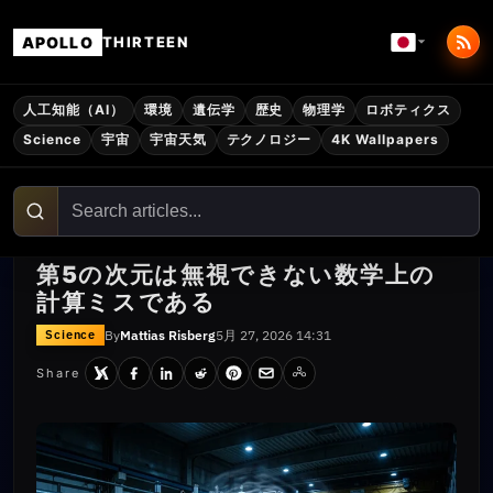
APOLLO
THIRTEEN
人工知能（AI）
環境
遺伝学
歴史
物理学
ロボティクス
Science
宇宙
宇宙天気
テクノロジー
4K Wallpapers
第5の次元は無視できない数学上の
計算ミスである
By
Mattias Risberg
5月 27, 2026 14:31
Science
Share