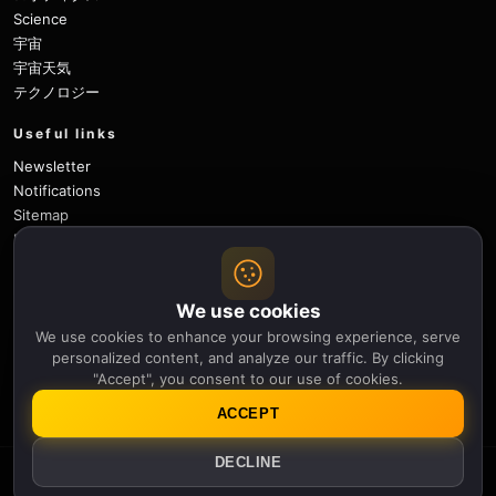
Science
宇宙
宇宙天気
テクノロジー
Useful links
Newsletter
Notifications
Sitemap
Privacy Policy
About Us
Careers
We use cookies
Contact
We use cookies to enhance your browsing experience, serve
Follow
personalized content, and analyze our traffic. By clicking
"Accept", you consent to our use of cookies.
X
Facebook
Instagram
Pinterest
YouTube
GitHub
ACCEPT
DECLINE
© 2026 Apollo Thirteen.