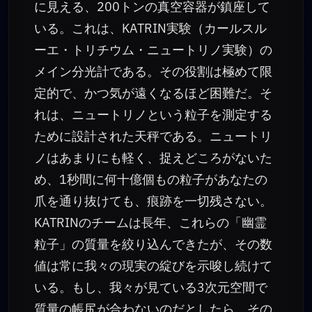
に見える、200トンの真空容器が鎮座して
いる。これは、KATRIN実験（カールスル
ーエ・トリチウム・ニュートリノ実験）の
メイン分光計である。その役割は極めて限
定的で、かつ気が遠くなるほど困難だ。そ
れは、ニュートリノという粒子を測定する
ために設計された天秤である。ニュートリ
ノはあまりにも軽く、捉えどころがないた
め、1秒間に何十億個もの粒子があなたの
爪を通り抜けても、痕跡を一切残さない。
KATRINのチームは長年、これらの「幽霊
粒子」の質量を絞り込んできたが、その数
値は常に我々の現実の綻びを示唆し続けて
いる。もし、我々が見ている3次元空間で
質量の帳尻が合わないのだとしたら、その