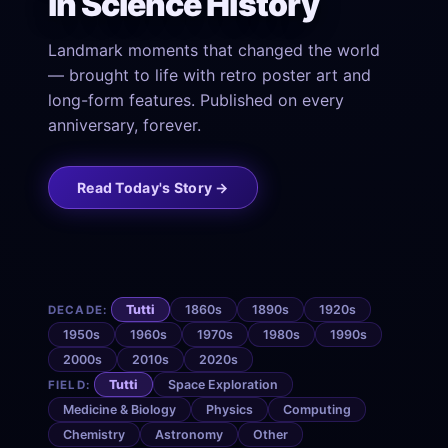
in Science History
Landmark moments that changed the world
— brought to life with retro poster art and
long-form features. Published on every
anniversary, forever.
Read Today's Story →
Tutti
1860s
1890s
1920s
DECADE:
1950s
1960s
1970s
1980s
1990s
2000s
2010s
2020s
Tutti
Space Exploration
FIELD:
Medicine & Biology
Physics
Computing
Chemistry
Astronomy
Other