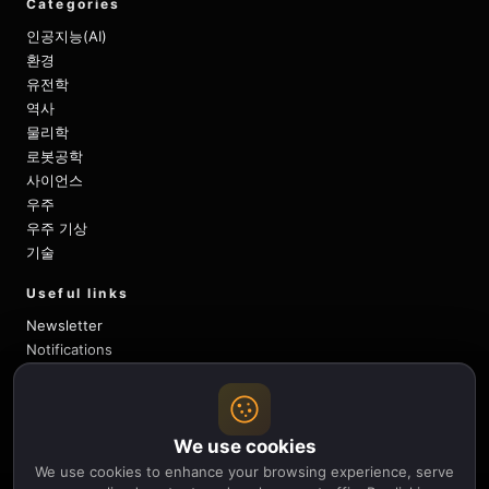
Categories
인공지능(AI)
환경
유전학
역사
물리학
로봇공학
사이언스
우주
우주 기상
기술
Useful links
Newsletter
Notifications
Sitemap
Privacy Policy
About Us
We use cookies
Careers
Contact
We use cookies to enhance your browsing experience, serve