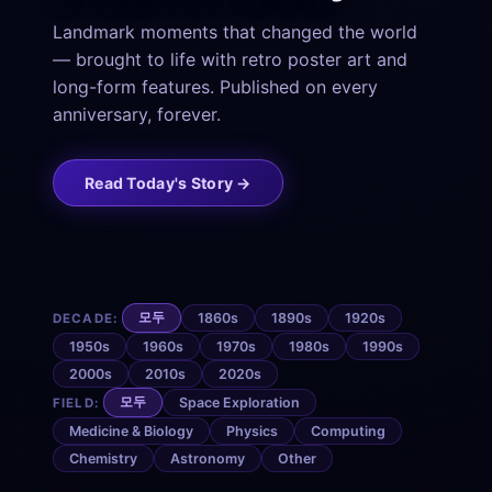
Landmark moments that changed the world
— brought to life with retro poster art and
long-form features. Published on every
anniversary, forever.
Read Today's Story →
모두
1860s
1890s
1920s
DECADE:
1950s
1960s
1970s
1980s
1990s
2000s
2010s
2020s
모두
Space Exploration
FIELD:
Medicine & Biology
Physics
Computing
Chemistry
Astronomy
Other