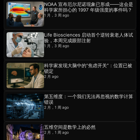
NOAA 宣布厄尔尼诺现象已形成——这会是
科学家所担心的 1997 年级强度的事件吗？
1 月，3 周 ago
Life Biosciences 启动首个逆转衰老人体试
验，本周完成眼部注射
1 月，3 周 ago
科学家发现大脑中的“焦虑开关”：位置已被
锁定
2 月 ago
第五维度：一个我们无法再忽视的数学计算
错误
2 月，1 周 ago
五维空间是数学上的必然
2 月，1 周 ago