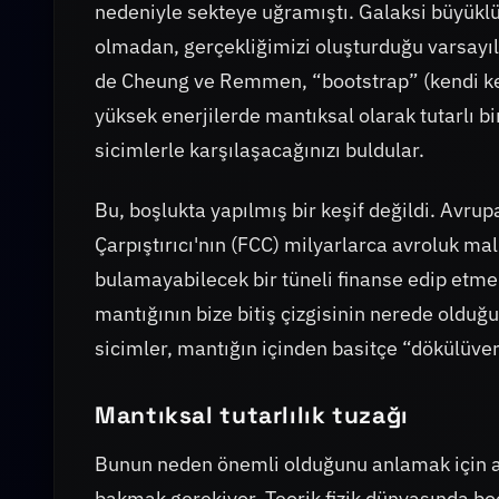
nedeniyle sekteye uğramıştı. Galaksi büyüklü
olmadan, gerçekliğimizi oluşturduğu varsayıl
de Cheung ve Remmen, “bootstrap” (kendi ke
yüksek enerjilerde mantıksal olarak tutarlı bi
sicimlerle karşılaşacağınızı buldular.
Bu, boşlukta yapılmış bir keşif değildi. Avru
Çarpıştırıcı'nın (FCC) milyarlarca avroluk mali
bulamayabilecek bir tüneli finanse edip etme
mantığının bize bitiş çizgisinin nerede olduğ
sicimler, mantığın içinden basitçe “dökülüver
Mantıksal tutarlılık tuzağı
Bunun neden önemli olduğunu anlamak için ar
bakmak gerekiyor. Teorik fizik dünyasında boo