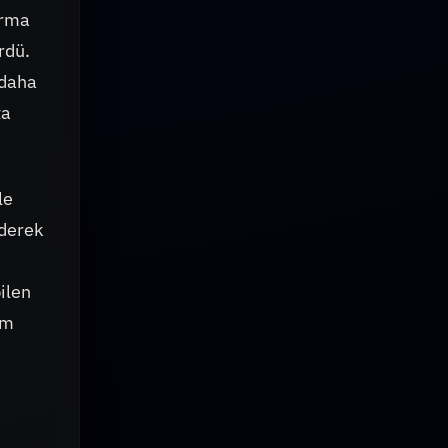
ırma
rdü.
 daha
ta
le
iderek
ilen
um