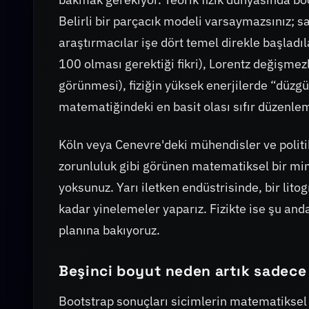
Belirli bir parçacık modeli varsaymazsınız; sa
araştırmacılar işe dört temel direkle başladıl
100 olması gerektiği fikri), Lorentz değişmezliğ
görünmesi), fiziğin yüksek enerjilerde “düzgü
matematiğindeki en basit olası sıfır düzenle
Köln veya Cenevre'deki mühendisler ve politika
zorunluluk gibi görünen matematiksel bir m
yoksunuz. Yarı iletken endüstrisinde, bir litog
kadar yinelemeler yaparız. Fizikte ise şu an
planına bakıyoruz.
Beşinci boyut neden artık sadece 
Bootstrap sonuçları sicimlerin matematiksel 