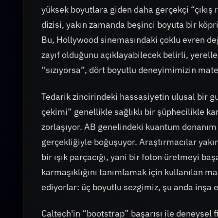
yüksek boyutlara giden daha gerçekçi “çıkış 
dizisi, yakın zamanda beşinci boyuta bir köpr
Bu, Hollywood sinemasındaki çoklu evren değ
zayıf olduğunu açıklayabilecek belirli, yerelle
“sızıyorsa”, dört boyutlu deneyimimizin mate
Tedarik zincirindeki hassasiyetin ulusal bir g
çekimi” genellikle sağlıklı bir şüphecilikle 
zorlaşıyor. AB genelindeki kuantum donanım g
gerçekliğiyle boğuşuyor. Araştırmacılar yak
bir ışık parçacığı, yani bir foton üretmeyi ba
karmaşıklığını tanımlamak için kullanılan ma
ediyorlar: üç boyutlu sezgimiz, şu anda inşa et
Caltech'in “bootstrap” başarısı ile deneysel fi