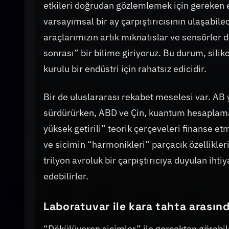
etkileri doğrudan gözlemlemek için gereken en
varsayımsal bir ay çarpıştırıcısının ulaşabil
araçlarımızın artık mıknatıslar ve sensörler d
sonrası” bir bilime giriyoruz. Bu durum, sili
kurulu bir endüstri için rahatsız edicidir.
Bir de uluslararası rekabet meselesi var. AB y
sürdürürken, ABD ve Çin, kuantum hesaplama 
yüksek getirili” teorik çerçeveleri finanse e
ve sicimin “harmonikleri” parçacık özellikle
trilyon avroluk bir çarpıştırıcıya duyulan iht
edebilirler.
Laboratuvar ile kara tahta arasın
“Dökülüveren sicimler” ile gerçekten görebildi