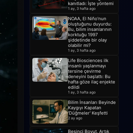
kanıtladı: İşte yöntemi
1 ay, 3 hafta ago
NOAA, El Niño'nun
oluştuğunu duyurdu:
Bu, bilim insanlarının
korktuğu 1997
şiddetinde bir olay
olabilir mi?
1 ay, 3 hafta ago
Life Biosciences ilk
insanlı yaşlanmayı
tersine çevirme
deneyini başlattı: Bu
hafta göze ilaç enjekte
edildi
1 ay, 3 hafta ago
Bilim İnsanları Beyinde
Kaygıyı Kapatan
'Düğmeler' Keşfetti
2 ay ago
Beşinci Boyut, Artık