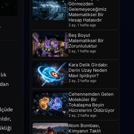
Görmezden
Gelemeyeceğimiz
Matematiksel Bir
Hesap Hatasıdır
,
2 ay, 1 hafta ago
Beş Boyut
Matematiksel Bir
Zorunluluktur
2 ay, 1 hafta ago
Kara Delik Girdabı:
Derin Uzay Neden
lık
Mavi Işıldıyor?
2 ay, 2 hafta ago
rdan
Cehennemden Gelen
Moleküler Bir
Tokalaşma Beyin
lçüde
Hücrelerini Öldürüyor
2 ay, 2 hafta ago
ldır,
Atom Bombası,
ikliği
Kimyanın Taklit