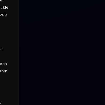
likle
üzde
ir
şana
anın
a