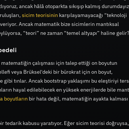
tlıyoruz, ancak hâlâ otoparkta sıkışıp kalmış durumdayız
ruluşları,
sicim teorisinin
karşılayamayacağı “teknoloji
k veriyor. Ancak matematik bize sicimlerin mantıksal
öylüyorsa, “teori” ne zaman “temel altyapı” haline gelir
bedeli
 matematiğin çalışması için talep ettiği on boyutun
lefi veya Brüksel'deki bir bürokrat için on boyut,
 gibi tınlar. Ancak bootstrap yaklaşımı bu eleştiriyi ter
nların hayal edilebilecek en yüksek enerjilerde bile mant
a boyutların
bir hata değil, matematiğin ayakta kalması 
ir tedarik kabusu yaratıyor. Eğer sicim teorisi doğruysa