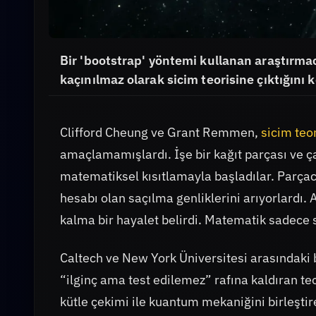
Bir 'bootstrap' yöntemi kullanan araştırmacı
kaçınılmaz olarak sicim teorisine çıktığını k
Clifford Cheung ve Grant Remmen,
sicim teor
amaçlamamışlardı. İşe bir kağıt parçası ve ç
matematiksel kısıtlamayla başladılar. Parçacı
hesabı olan saçılma genliklerini arıyorlardı
kalma bir hayalet belirdi. Matematik sadece 
Caltech ve New York Üniversitesi arasındaki b
“ilginç ama test edilemez” rafına kaldıran teor
kütle çekimi ile kuantum mekaniğini birleştire