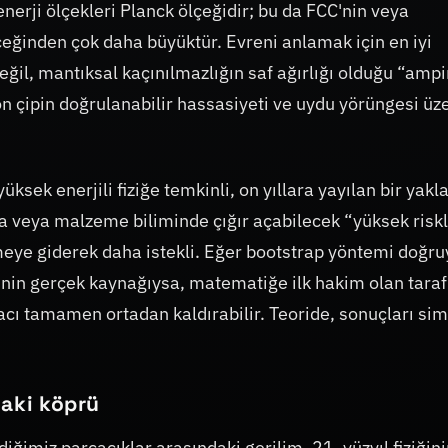
erji ölçekleri Planck ölçeğidir; bu da FCC'nin veya
eceğinden çok daha büyüktür. Evreni anlamak için en iyi
eğil, mantıksal kaçınılmazlığın saf ağırlığı olduğu “ampi
kon çipin doğrulanabilir hassasiyeti ve uydu yörüngesi üz
üksek enerjili fiziğe temkinli, on yıllara yayılan bir yak
veya malzeme biliminde çığır açabilecek “yüksek riskl
tmeye giderek daha istekli. Eğer bootstrap yöntemi doğr
rinin gerçek kaynağıysa, matematiğe ilk hakim olan taraf
iyacı tamamen ortadan kaldırabilir. Teoride, sonuçları si
daki köprü
ğimiz parçacıklar arasındaki gerilim, 21. yüzyıl fiziğin