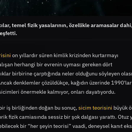
lar, temel fizik yasalarının, özellikle aramasalar dahi
eşfetti.
isini
on yıllardır süren kimlik krizinden kurtarmayı
alışan herhangi bir evrenin uyması gereken dört
klar birbirine çarptığında neler olduğunu söyleyen olası
. Ancak denklemler çözüldükçe, kağıdın üzerinde 1990'la
sicimleri önermekle kalmıyor, onları dayatıyordu.
ir iş birliğinden doğan bu sonuç,
sicim teorisini
büyük ö
ik fizik camiasında sessiz bir şok dalgası yarattı. Otuz yı
bilecek bir “her şeyin teorisi” vaadi, deneysel kanıt eks