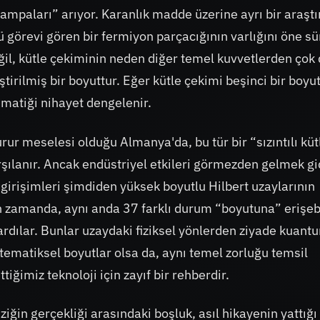
rampaları” arıyor. Karanlık madde üzerine ayrı bir araşt
ü görevi gören bir fermiyon parçacığının varlığını öne sü
il, kütle çekiminin neden diğer temel kuvvetlerden çok
ştirilmiş bir boyuttur. Eğer kütle çekimi beşinci bir boyu
matiği nihayet dengelenir.
urur meselesi olduğu Almanya'da, bu tür bir “sızıntılı küt
karşılanır. Ancak endüstriyel etkileri görmezden gelmek g
irişimleri şimdiden yüksek boyutlu Hilbert uzaylarının
ın zamanda, aynı anda 37 farklı durum “boyutuna” erişeb
şardılar. Bunlar uzaydaki fiziksel yönlerden ziyade kuant
tematiksel boyutlar olsa da, aynı temel zorluğu temsil
tiğimiz teknoloji için zayıf bir rehberdir.
ziğin gerçekliği arasındaki boşluk, asıl hikayenin yattığı