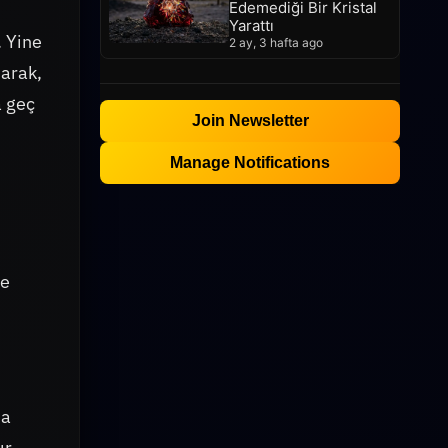
Edemediği Bir Kristal
Yarattı
. Yine
2 ay, 3 hafta ago
arak,
a geç
Join Newsletter
Manage Notifications
le
na
ır.