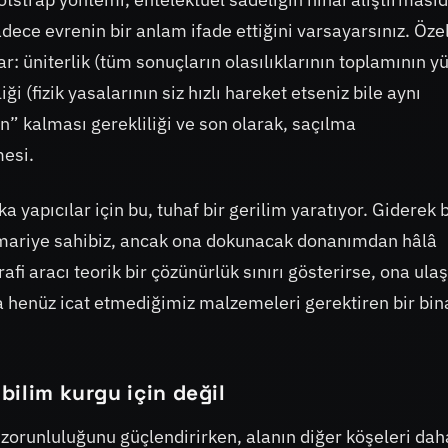
dece evrenin bir anlam ifade ettiğini varsayarsınız. Özel
ar: üniterlik (tüm sonuçların olasılıklarının toplamının y
i (fizik yasalarının siz hızlı hareket etseniz bile aynı
n” kalması gerekliliği ve son olarak, saçılma
mesi.
 yapıcılar için bu, tuhaf bir gerilim yaratıyor. Giderek b
imariye sahibiz, ancak ona dokunacak donanımdan hâlâ
rafi aracı teorik bir çözünürlük sınırı gösterirse, ona ula
da henüz icat etmediğimiz malzemeleri gerektiren bir bin
bilim kurgu için değil
zorunluluğunu güçlendirirken, alanın diğer köşeleri dah