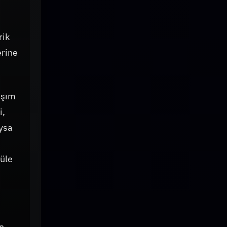
rik
erine
laşım
i,
uysa
müle
in