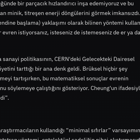
ğünde bir parçacık hızlandırıcı inşa edemiyoruz ve bu
an minik, titreşen enerji döngülerini görmek imkansızdı
ndine başlama) yaklaşımı olarak bilinen yöntemi kullan
r evren istiyorsanız, isteseniz de istemeseniz de er ya d
pa sanayi politikasının, CERN'deki Gelecekteki Dairesel
yetini tarttığı bir ana denk geldi. Brüksel hiçbir şey
meyi tartışırken, bu matematiksel sonuçlar evrenin
unu söylemeye çalıştığını gösteriyor. Cheung'un ifadesiy
di”.
aştırmacıların kullandığı “minimal sıfırlar” varsayımı
tstrap yöntemi, entelektüel sadeliğin nihai alıştırmasıd