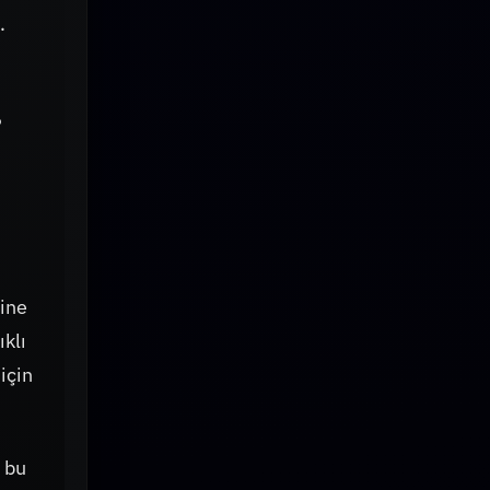
.
?
sine
ıklı
için
, bu