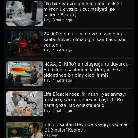
Ölü bir sivrisineğin hortumu artık 20
mikronluk yazıcı ucu; maliyeti ise
sadece 8 kuruş
1 ay, 3 hafta ago
24.000 atomluk mini evren, zamanın
saate ihtiyacı olmadığını kanıtladı: İşte
yöntemi
1 ay, 4 hafta ago
NOAA, El Niño'nun oluştuğunu duyurdu:
Bu, bilim insanlarının korktuğu 1997
şiddetinde bir olay olabilir mi?
1 ay, 4 hafta ago
Life Biosciences ilk insanlı yaşlanmayı
tersine çevirme deneyini başlattı: Bu
hafta göze ilaç enjekte edildi
1 ay, 4 hafta ago
Bilim İnsanları Beyinde Kaygıyı Kapatan
'Düğmeler' Keşfetti
2 ay ago