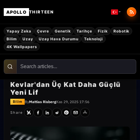
APOLLO
THIRTEEN
Yapay Zeka
Çevre
Genetik
Tarihçe
Fizik
Robotik
Bilim
Uzay
Uzay Hava Durumu
Teknoloji
4K Wallpapers
Kevlar'dan Üç Kat Daha Güçlü
Yeni Lif
By
Mattias Risberg
Kas 29, 2025 17:56
Bilim
Share