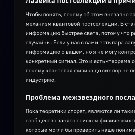
Лазейка постселекции в прич
Чтобы понять, почему об этом внезапно з
механизм квантовой постселекции. В ст
информацию быстрее света, потому что 
случайны. Если у нас с вами есть пара з
информацию о вашем, но я не могу контро
конкретный сигнал. Это и есть «теорема 
почему квантовая физика до сих пор не
индустрию.
Проблема межзвездного посл
Пока теоретики спорят, являются ли так
сообщество занято поиском физических 
которые могли бы проверить наше поним