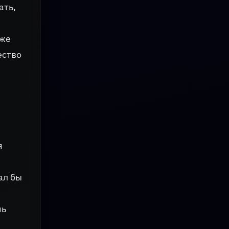
ать,
уже
ество
я
ал бы
нь