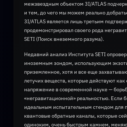
межзвездным объектом 3I/ATLAS подчерк
и тем, до чего мы можем реально добрат
3I/ATLAS является лишь третьим подтвер
продемонстрировал своего рода неграви
SETI (Поиск внеземного разума).
Недавний анализ Института SETI опроверг
иноземным зондом, использующим экзоти
приземленное, хотя и все еще захватыва
летучих веществ, которые действуют как
напряжение в современной науке — бор
«негравитационной» реальностью. Если б
идеальным испытательным стендом для пр
квантовые обратные каналы, которые сей
одиноким, очень быстрым камнем, меняю