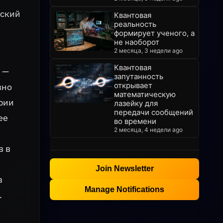
еский
Квантовая
реальность
формирует ученого, а
не наоборот
2 месяца, 3 недели ago
Квантовая
 —
запутанность
открывает
вно
математическую
рии
лазейку для
передачи сообщений
ее
во времени
2 месяца, 4 недели ago
в в
Join Newsletter
в
Manage Notifications
.