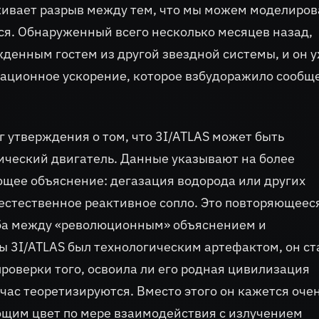
ивает разрыв между тем, что мы можем моделиров
ься. Обнаруженный всего несколько месяцев назад,
жденным гостем из другой звездной системы, и он 
тационное ускорение, которое взбудоражило сообщ
 утверждения о том, что 3I/ATLAS может быть
ческий двигатель. Данные указывают на более
ющее объяснение: дегазация водорода или других
 естественное реактивное сопло. Это повторяющеес
ьба между «революционным» объяснением и
ы 3I/ATLAS был технологическим артефактом, он ст
оверки того, освоила ли его родная цивилизация
час теоретизируются. Вместо этого он кажется оче
щим цвет по мере взаимодействия с излучением