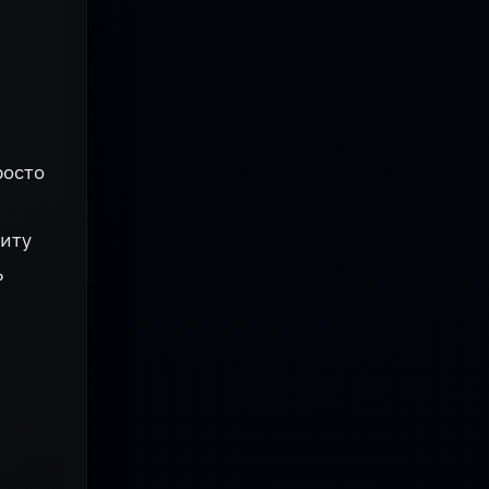
росто
щиту
ь