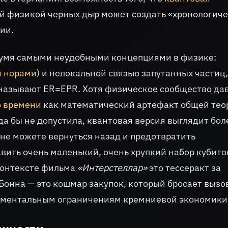
ой физикой черных дыр может создать «хронологич
ии.
двумя самыми неудобными концепциями в физике:
 норами
) и нелокальной связью запутанных частиц,
 называют ER=EPR. Хотя физическое сообщество да
о времени
как математический артефакт общей тео
а бы не допустила, квантовая версия выглядит бол
ы не можете вернуться назад и предотвратить
вить очень маленький, очень хрупкий набор кубито
 контексте фильма
«Интерстеллар»
это тессеракт за
Бонна — это кошмар закупок, который бросает вызо
ментальным ограничениям кремниевой экономики