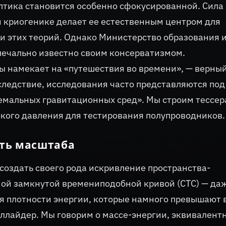
тика становится особенно сфокусированной. Сила
 криогенике делает ее естественным центром для
и этих теорий. Однако Министерство образования 
печально известно своим консерватизмом.
ы намекает на «путешествия во времени», — верны
следствие, исследования часто представляются под
емальных гравитационных сред». Мы строим тессер
кого давления для тестирования полупроводников.
сть масштаба
создать своего рода искривление пространства-
ой замкнутой времениподобной кривой (CTC) — даж
 плотности энергии, которые намного превышают в
ллайдер. Мы говорим о массе-энергии, эквивалент