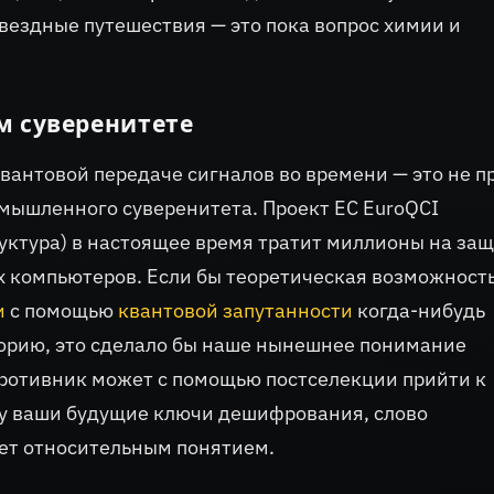
вездные путешествия — это пока вопрос химии и
м суверенитете
вантовой передаче сигналов во времени — это не п
мышленного суверенитета. Проект ЕС EuroQCI
ктура) в настоящее время тратит миллионы на за
х компьютеров. Если бы теоретическая возможност
и
с помощью
квантовой запутанности
когда-нибудь
торию, это сделало бы наше нынешнее понимание
противник может с помощью постселекции прийти к
у ваши будущие ключи дешифрования, слово
ет относительным понятием.