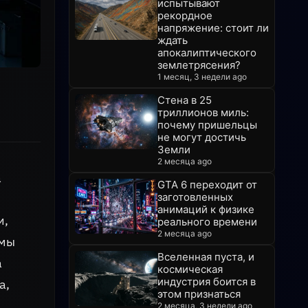
испытывают
рекордное
напряжение: стоит ли
ждать
апокалиптического
землетрясения?
1 месяц, 3 недели ago
Стена в 25
триллионов миль:
почему пришельцы
не могут достичь
Земли
2 месяца ago
а
GTA 6 переходит от
заготовленных
анимаций к физике
и,
реального времени
2 месяца ago
ммы
Вселенная пуста, и
а
космическая
индустрия боится в
а,
этом признаться
2 месяца, 3 недели ago