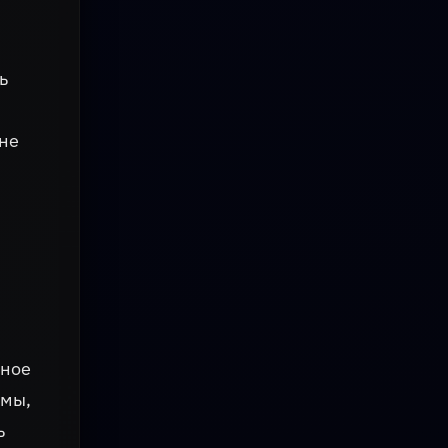
ь
мне
чное
емы,
ь