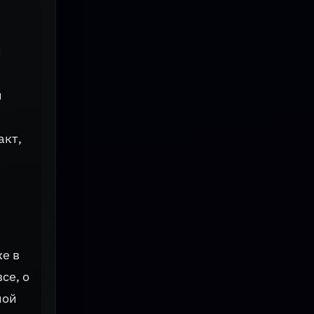
и
й
акт,
е в
се, о
ной