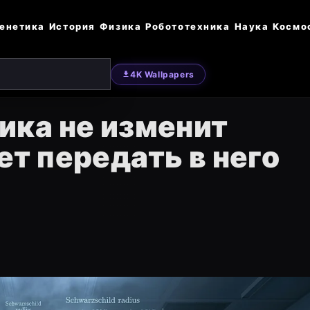
енетика
История
Физика
Робототехника
Наука
Космо
4K Wallpapers
ика не изменит
ет передать в него