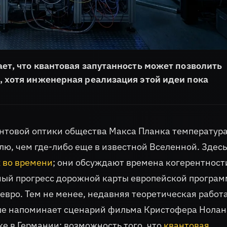
ет, что квантовая запутанность может позволить
 хотя инженерная реализация этой идеи пока
антовой оптики общества Макса Планка температур
ю, чем где-либо еще в известной Вселенной. Здесь
 во времени
; они обсуждают времена когерентност
ый прогресс дорожной карты европейской програ
евро. Тем не менее, недавняя теоретическая работ
ьше напоминает сценарий фильма Кристофера Нолан
 в Германии: возможность того, что
квантовая