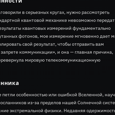
инности
аговорили в серьезных кругах, нужно рассмотреть
андартной квантовой механике невозможно передат
результаты квантовых измерений фундаментально
апутанных фотонов, мое измерение мгновенно дает 
лировать свой результат, чтобы отправить вам
о запрете коммуникации», и она — главная причина,
 перевернула мировую телекоммуникационную
анника
ие петли особенностью или ошибкой Вселенной, нау
посланников из-за пределов нашей Солнечной сист
ание экстремальной физики. Недавняя одержимост