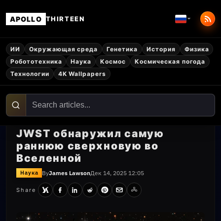
APOLLO
THIRTEEN
ИИ
Окружающая среда
Генетика
История
Физика
Робототехника
Наука
Космос
Космическая погода
Технологии
4K Wallpapers
JWST обнаружил самую
раннюю сверхновую во
Вселенной
By
James Lawson
Дек 14, 2025 12:05
Наука
Share