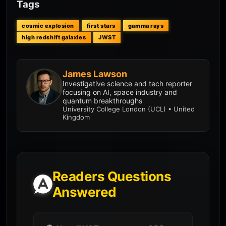
Tags
cosmic explosion
first stars
gamma rays
high redshift galaxies
JWST
James Lawson
Investigative science and tech reporter
focusing on AI, space industry and
quantum breakthroughs
University College London (UCL) • United
Kingdom
Readers Questions
Answered