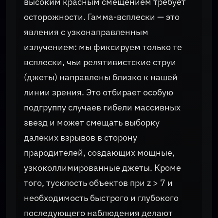
высоким красным смещением требует
осторожности. Гамма-всплески — это
явления с узконаправленным
излучением: мы фиксируем только те
всплески, чьи релятивистские струи
(джеты) направлены близко к нашей
линии зрения. Это отбирает особую
подгруппу случаев гибели массивных
звезд и может смещать выборку
далеких взрывов в сторону
прародителей, создающих мощные,
узкоколлимированные джеты. Кроме
того, тусклость объектов при z > 7 и
необходимость быстрого и глубокого
последующего наблюдения делают