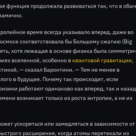
ая функция продолжала развиваться так, что в обы
намично.
тропийное время всегда указывало вперед, даже во
космосе соответствовала бы Большому сжатию (Big
пять, хотя лежащая в основе физика была симметри
риях вселенной, особенно в
квантовой гравитации
,
тикой, — сказал Баронтини. — Тем не менее в
ого в будущее. Почему так происходит, если
зики работают одинаково как вперед, так и назад
емени возникает только из роста энтропии, а не из
ожет ускоряться или замедляться в зависимости от
быстрого расширения, когда атомы перетекали из