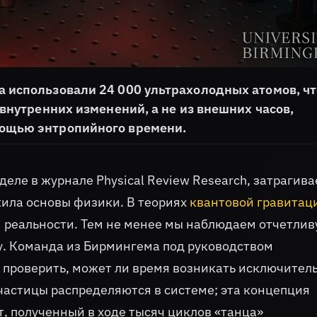
а использовали 24 000 ультрахолодных атомов, ч
 внутренних изменений, а не из внешних часов,
мощью энтропийного времени.
еле в журнале Physical Review Research, затрагива
жила основы физики. В теориях
квантовой гравитац
 реальности. Тем не менее мы наблюдаем отчетли
у. Команда из Бирмингема под руководством
проверить, может ли время возникать исключител
к частицы распределяются в системе; эта концепция
т, полученный в ходе тысяч циклов «танца»