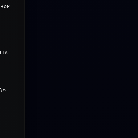
чном
чна
?»