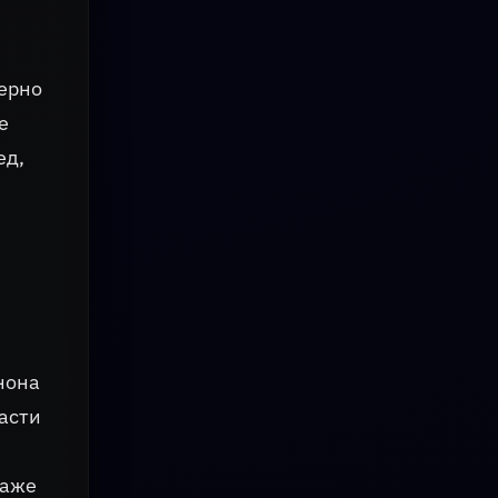
ерно
е
ед,
нона
ласти
даже