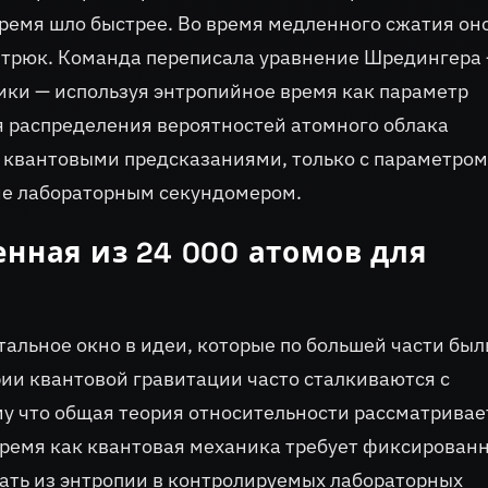
время шло быстрее. Во время медленного сжатия он
й трюк. Команда переписала уравнение Шредингера
ики — используя энтропийное время как параметр
я распределения вероятностей атомного облака
 квантовыми предсказаниями, только с параметром
не лабораторным секундомером.
нная из 24 000 атомов для
альное окно в идеи, которые по большей части был
ии квантовой гравитации часто сталкиваются с
у что общая теория относительности рассматривае
время как квантовая механика требует фиксирован
ать из энтропии в контролируемых лабораторных