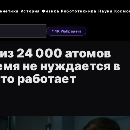
енетика
История
Физика
Робототехника
Наука
Космо
4K Wallpapers
из 24 000 атомов
емя не нуждается в
это работает