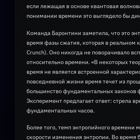
если лежащая в основе квантовая волнов
понимании времени это выглядело бы ди
Команда Баронтини заметила, что это эн
время фазы сжатия, которая в реальном 
Crunch). Оно никогда не поворачивало вс
относительно времени. «В некоторых тео
время не является встроенной характерис
повседневной жизни время течет из прошл
большинство фундаментальных законов фи
Эксперимент предлагает ответ: стрела вр
фундаментальных часов.
Более того, темп энтропийного времени м
скорости изменения энтропии. Во время 