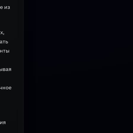
е из
х,
ать
енты
зывая
ычное
гия