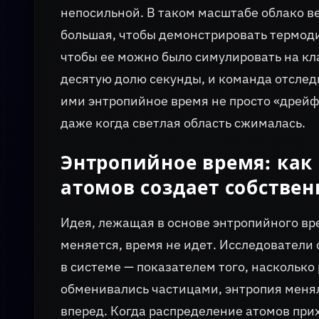
непосильной. В таком масштабе облако в
большая, чтобы демонстрировать термод
чтобы ее можно было симулировать на к
десятую долю секунды, и команда отследи
ими энтропийное время не просто «дрейф
даже когда светлая область сжималась.
Энтропийное время: как
атомов создает собстве
Идея, лежащая в основе энтропийного вр
меняется, время не идет. Исследователи
в системе — показателем того, насколько
обменивались частицами, энтропия менял
вперед. Когда распределение атомов при