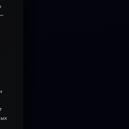
о
 —
и
т
ных