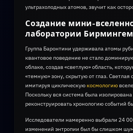
ультрахолодных атомов, звучит как остор
Создание мини-вселенно
лаборатории Бирмингем
Группа Баронтини удерживала атомы рубид
квантовое поведение не стало доминирую
облаке, создав «светлую» область, котор
«темную» зону, скрытую от глаз. Светлая
имитируя циклическую
космологию
вселе
Поскольку вся система была изолирована
реконструировать хронологию событий бы
Исследователи намеренно выбрали 24 000
изменений энтропии был бы слишком шум