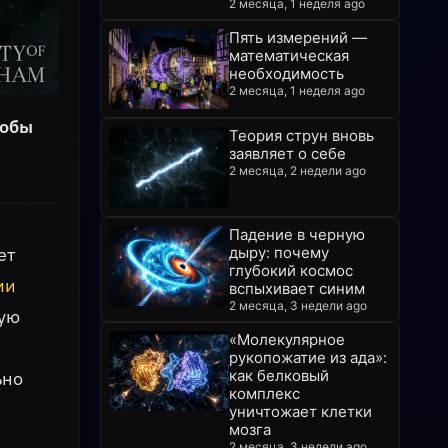
2 месяца, 1 неделя ago
Пять измерений —
математическая
необходимость
2 месяца, 1 неделя ago
тобы
Теория струн вновь
заявляет о себе
2 месяца, 2 недели ago
Падение в черную
ет
дыру: почему
глубокий космос
ии
вспыхивает синим
2 месяца, 3 недели ago
вую
«Молекулярное
рукопожатие из ада»:
как белковый
ьно
комплекс
уничтожает клетки
мозга
2 месяца, 3 недели ago