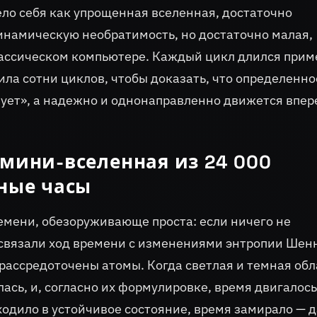
ело себя как упрощенная вселенная, достаточно
инамическую необратимость, но достаточно малая,
лассическом компьютере. Каждый цикл длился прим
ла сотни циклов, чтобы доказать, что определенно
ует», а надежно и однонаправленно движется впер
 мини-вселенная из 24 000
нные часы
емени, обезоруживающе проста: если ничего не
 связали ход времени с изменениями энтропии Шен
 рассредоточены атомы. Когда светлая и темная об
ась, и, согласно их формулировке, время двигалось
ходило в устойчивое состояние, время замирало — 