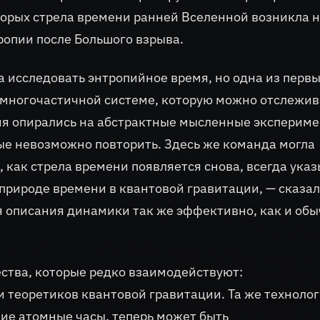
торых стрела времени ранней Вселенной возникла н
тропии после Большого взрыва.
 исследовать энтропийное время, но одна из первы
 многочастичной системе, которую можно отслежив
я опирались на абстрактные мысленные эксперим
ые невозможно повторить. Здесь же команда могла
 как стрела времени появляется снова, всегда ука
 природе времени в квантовой гравитации, — сказал
я описания динамики так же эффективно, как и об
ства, которые редко взаимодействуют:
 теоретиков квантовой гравитации. Та же техноло
шие атомные часы, теперь может быть