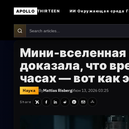
APOLLO
ИИ
Окружающая среда
Г
THIRTEEN
Мини-вселенная 
доказала, что вр
часах — вот как 
Наука
By
Mattias Risberg
Июн 13, 2026 03:25
Share