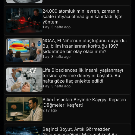
24.000 atomluk mini evren, zamanın
saate ihtiyacı olmadığını kanıtladı: İşte
yöntemi
1 ay, 3 hafta ago
NOAA, El Niño'nun oluştuğunu duyurdu:
Bu, bilim insanlarının korktuğu 1997
şiddetinde bir olay olabilir mi?
1 ay, 3 hafta ago
Life Biosciences ilk insanlı yaşlanmayı
tersine çevirme deneyini başlattı: Bu
hafta göze ilaç enjekte edildi
1 ay, 3 hafta ago
Bilim İnsanları Beyinde Kaygıyı Kapatan
'Düğmeler' Keşfetti
2 ay ago
Beşinci Boyut, Artık Görmezden
Gelemeyeceğimiz Matematiksel Bir