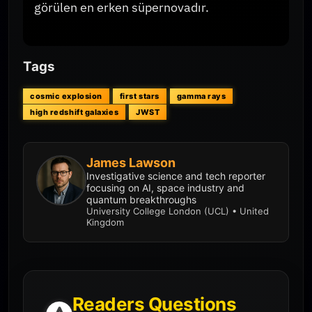
görülen en erken süpernovadır.
Tags
cosmic explosion
first stars
gamma rays
high redshift galaxies
JWST
James Lawson
Investigative science and tech reporter
focusing on AI, space industry and
quantum breakthroughs
University College London (UCL) • United
Kingdom
Readers Questions