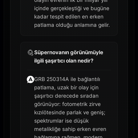
olayın evrenin ilk bir milyar yılı
içinde gerçekleştiği ve bugüne
kadar tespit edilen en erken
patlama olduğu anlamına gelir.
Süpernovanın görünümüyle
ilgili şaşırtıcı olan nedir?
GRB 250314A ile bağlantılı
patlama, uzak bir olay için
şaşırtıcı derecede sıradan
görünüyor: fotometrik zirve
kızılötesinde parlak ve geniş;
spektrumlar ise düşük
metalikliğe sahip erken evren
bağlamına rağmen, modern