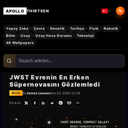
APOLLO
THIRTEEN
Yapay Zeka
Çevre
Genetik
Tarihçe
Fizik
Robotik
Bilim
Uzay
Uzay Hava Durumu
Teknoloji
4K Wallpapers
JWST Evrenin En Erken
Süpernovasını Gözlemledi
By
James Lawson
Ara 14, 2025 12:05
Bilim
Share