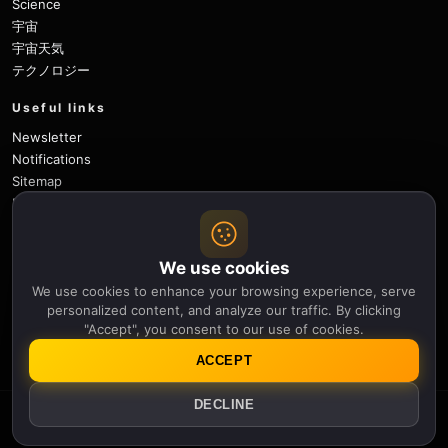
Science
宇宙
宇宙天気
テクノロジー
Useful links
Newsletter
Notifications
Sitemap
Privacy Policy
About Us
Careers
We use cookies
Contact
We use cookies to enhance your browsing experience, serve
Follow
personalized content, and analyze our traffic. By clicking
"Accept", you consent to our use of cookies.
X
Facebook
Instagram
Pinterest
YouTube
GitHub
ACCEPT
DECLINE
© 2026 Apollo Thirteen.