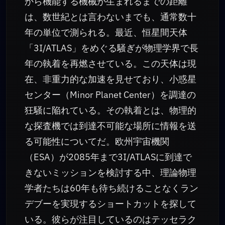
から機能する機械が生まれるまでの距離
は、数世紀とは言わないまでも、通常数十
年の単位で測られる。最近、恒星間天体
「3I/ATLAS」をめぐる騒ぎが物理学界で長
年の執着を再燃させている。この天体は現
在、非重力的な加速を見せており、小惑星
センター（Minor Planet Center）を調達の
狂騒に陥れている。その執着とは、物理的
な探査機では到達不可能な場所に情報を送
る可能性についてだ。欧州宇宙機関
（ESA）が2085年まで3I/ATLASに到達で
きないミッションを検討する中、理論物理
学者たちは60年も待ち続けることなくラン
デブーを実現するショートカットを探して
いる。彼らが注目しているのはテッセラク