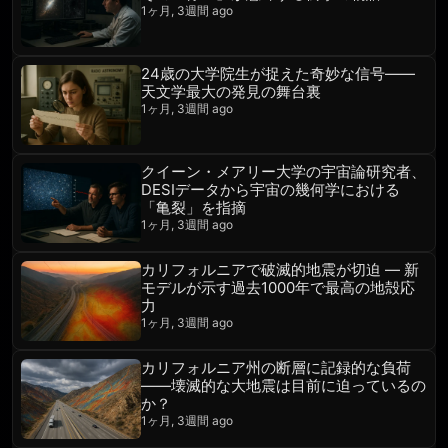
1ヶ月, 3週間 ago
24歳の大学院生が捉えた奇妙な信号――
天文学最大の発見の舞台裏
1ヶ月, 3週間 ago
クイーン・メアリー大学の宇宙論研究者、
DESIデータから宇宙の幾何学における
「亀裂」を指摘
1ヶ月, 3週間 ago
カリフォルニアで破滅的地震が切迫 — 新
モデルが示す過去1000年で最高の地殻応
力
1ヶ月, 3週間 ago
カリフォルニア州の断層に記録的な負荷
——壊滅的な大地震は目前に迫っているの
か？
1ヶ月, 3週間 ago