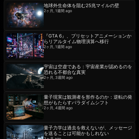
地球外生命体を阻む25兆マイルの壁
2ヶ月, 1週間 ago
『GTA 6』、プリセットアニメーションか
らリアルタイム物理演算へ移行
2ヶ月, 1週間 ago
宇宙は空虚である：宇宙産業が認めるのを
恐れる不都合な真実
2ヶ月, 3週間 ago
量子現実は観測者を形作るのか：逆転の発
想がもたらすパラダイムシフト
2ヶ月, 4週間 ago
量子力学は過去を救えないが、メッセージ
を送ることは可能かもしれない
3ヶ月 ago