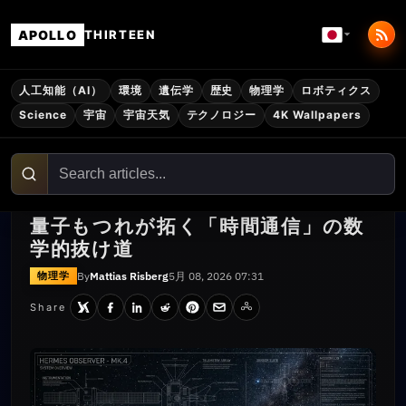
APOLLO
THIRTEEN
人工知能（AI）
環境
遺伝学
歴史
物理学
ロボティクス
Science
宇宙
宇宙天気
テクノロジー
4K Wallpapers
量子もつれが拓く「時間通信」の数
学的抜け道
By
Mattias Risberg
5月 08, 2026 07:31
物理学
Share