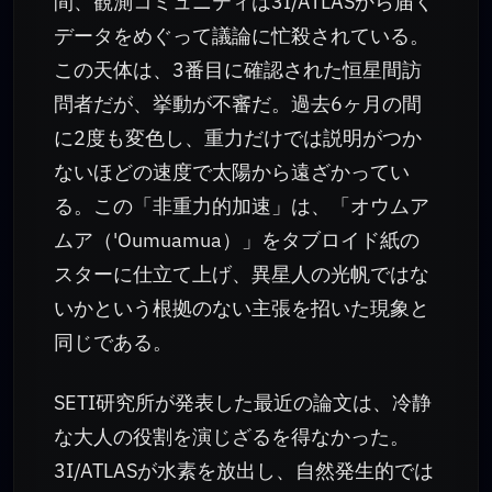
間、観測コミュニティは3I/ATLASから届く
データをめぐって議論に忙殺されている。
この天体は、3番目に確認された恒星間訪
問者だが、挙動が不審だ。過去6ヶ月の間
に2度も変色し、重力だけでは説明がつか
ないほどの速度で太陽から遠ざかってい
る。この「非重力的加速」は、「オウムア
ムア（'Oumuamua）」をタブロイド紙の
スターに仕立て上げ、異星人の光帆ではな
いかという根拠のない主張を招いた現象と
同じである。
SETI研究所が発表した最近の論文は、冷静
な大人の役割を演じざるを得なかった。
3I/ATLASが水素を放出し、自然発生的では