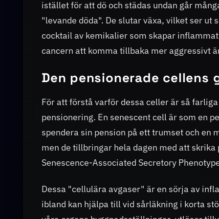
istället för att dö och städas undan går många 
"levande döda". De slutar växa, vilket ser ut
cocktail av kemikalier som skapar inflammati
cancern att komma tillbaka mer aggressivt än
Den pensionerade cellens g
För att förstå varför dessa celler är så farli
pensionering. En senescent cell är som en pe
spendera sin pension på ett trumset och en 
men de tillbringar hela dagen med att skrika 
Senescence-Associated Secretory Phenotype,
Dessa "cellulära avgaser" är en sörja av inf
ibland kan hjälpa till vid sårläkning i korta s