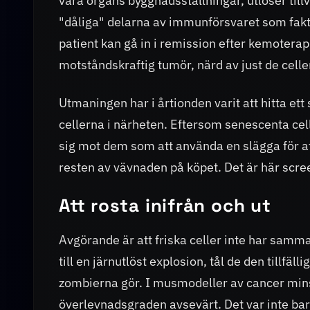
våra organs byggnadsställningar, utlöser till
"dåliga" delarna av immunförsvaret som faktis
patient kan gå in i remission efter kemoterap
motståndskraftig tumör, närd av just de cel
Utmaningen har i årtionden varit att hitta ett
cellerna i närheten. Eftersom senescenta celle
sig mot dem som att använda en slägga för at
resten av vävnaden på köpet. Det är här scr
Att rosta inifrån och ut
Avgörande är att friska celler inte har samm
till en järnutlöst explosion, tål de den tillf
zombierna gör. I musmodeller av cancer min
överlevnadsgraden avsevärt. Det var inte bara