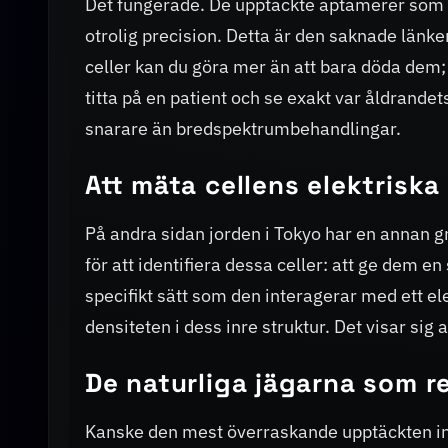
Det fungerade. De upptäckte aptamerer som i
otrolig precision. Detta är den saknade länk
celler kan du göra mer än att bara döda dem;
titta på en patient och se exakt var åldrand
snarare än bredspektrumbehandlingar.
Att mäta cellens elektrisk
På andra sidan jorden i Tokyo har en annan gr
för att identifiera dessa celler: att ge dem en 
specifikt sätt som den interagerar med ett e
densiteten i dess inre struktur. Det visar sig 
De naturliga jägarna som re
Kanske den mest överraskande upptäckten in