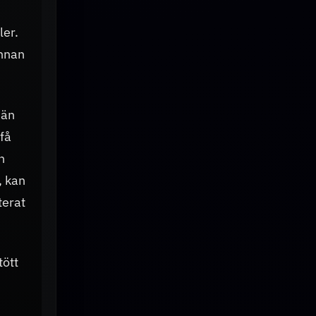
ler.
innan
 än
 få
n
, kan
terat
tött