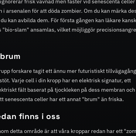
gnorerar frisk vävnad men fäster vid senescenta celle
en i arsenalen för att döda zombier. Om du kan märka de
 du kan avbilda dem. För första gången kan läkare kans
ets "bio-slam" ansamlas, vilket möjliggör precisionsangr
a brum
upp forskare tagit ett ännu mer futuristiskt tillvägagån
stöt. Varje cell i din kropp har en elektrisk signatur, ett
lektriskt fält baserat på tjockleken på dess membran och
att senescenta celler har ett annat "brum" än friska.
dan finns i oss
om detta område är att våra kroppar redan har ett "zo