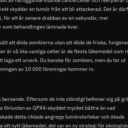
växt av närliggande vilande cancerceller och rekryterar 
kt skyddar en tumör från att bli attackerad. Det är där
i, för att år senare drabbas av en sekundär, mer
ler som behandlingen lämnade kvar.
 sätt att döda zombierna utan att döda de friska, funger
r är så lika vanliga celler är de flesta läkemedel som r
t laga ett urverk. Du kanske får zombien, men du tar ut
eeningen av 10 000 föreningar kommer in.
a beroende. Eftersom de inte ständigt befinner sig på g
älliga förlusten av GPX4-skyddet mycket bättre än vad
skade detta riktade angrepp tumörstorlekar och ökade
 ett nytt läkemedel; det var en ny strategi för ekologisk