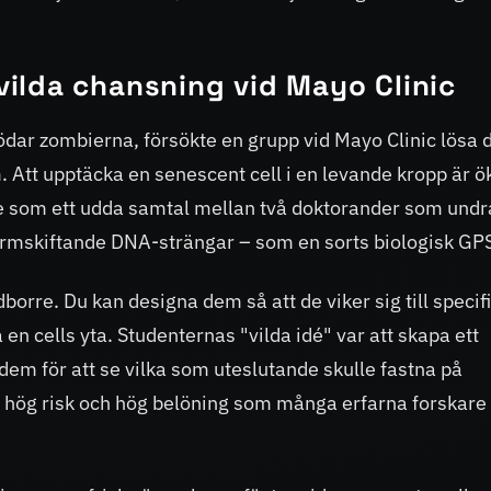
ilda chansning vid Mayo Clinic
ar zombierna, försökte en grupp vid Mayo Clinic lösa 
 Att upptäcka en senescent cell i en levande kropp är ö
ade som ett udda samtal mellan två doktorander som und
mskiftande DNA-strängar – som en sorts biologisk GP
rre. Du kan designa dem så att de viker sig till specif
 en cells yta. Studenternas "vilda idé" var att skapa ett
dem för att se vilka som uteslutande skulle fastna på
d hög risk och hög belöning som många erfarna forskare