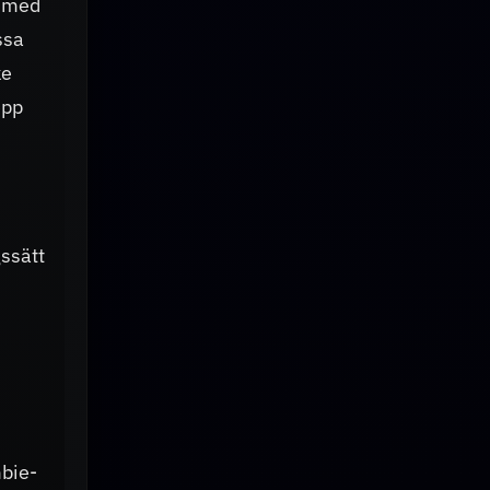
r med
ssa
ke
epp
gssätt
mbie-