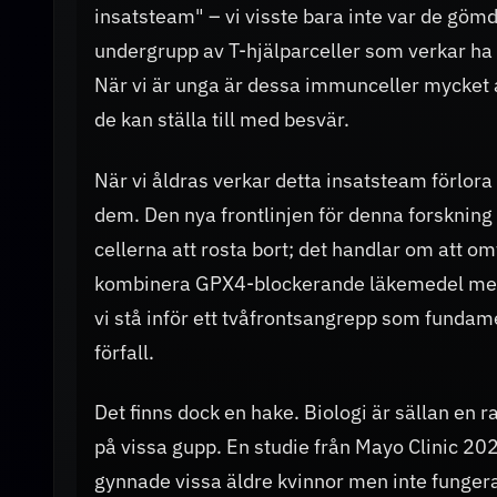
insatsteam" – vi visste bara inte var de gömd
undergrupp av T-hjälparceller som verkar ha e
När vi är unga är dessa immunceller mycket 
de kan ställa till med besvär.
När vi åldras verkar detta insatsteam förlora 
dem. Den nya frontlinjen för denna forskning 
cellerna att rosta bort; det handlar om att om
kombinera GPX4-blockerande läkemedel med e
vi stå inför ett tvåfrontsangrepp som fundame
förfall.
Det finns dock en hake. Biologi är sällan en r
på vissa gupp. En studie från Mayo Clinic 20
gynnade vissa äldre kvinnor men inte fungerad