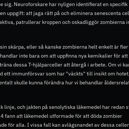
e sig. Neuroforskare har nyligen identifierat en specifik
n uppgift: att jaga rätt på och eliminera senescenta cel
aktiva, patrullerar kroppen och oskadliggör zombierna 
sin skärpa, eller så kanske zombierna helt enkelt är fler
handlar inte bara om att uppfinna nya kemikalier för att
träna dessa T-hjälparceller att återgå i arbete. Om vi ka
tt immunförsvar som har "väckts" till insikt om hotet
ntalt skulle kunna förändra hur vi behandlar åldersrela
ak linje, och jakten på senolytiska läkemedel har redan s
24 fann att läkemedel utformade för att döda zombier
e för alla. I vissa fall kan avlägsnandet av dessa celler