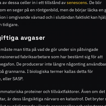
av dessa celler in i ett tillstånd av
senescens
. De blir
 som en seger på en röntgenbild, men de börjar läcka en g
on i omgivande vävnad och i slutändan faktiskt kan hjä
 tidigare.
iftiga avgaser
ga måste man titta på vad de gör under sin påtvingade
nsionerad fabriksarbetare som har bestämt sig för att
megafon. De producerar inte längre någonting användbar
på grannarna. I biologiska termer kallas detta för
 eller SASP.
lammatoriska proteiner och tillväxtfaktorer. Även om det
tötar, är dess långsiktiga närvaro en katastrof. Det bryter