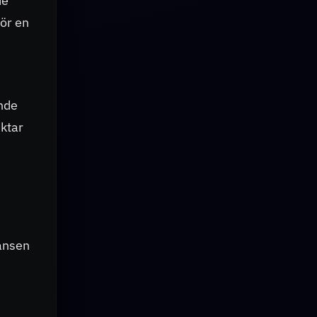
de
för en
ande
iktar
ränsen