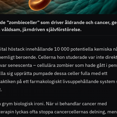
s de "zombieceller" som driver åldrande och cancer, 
 våldsam, järndriven självförstörelse.
ital höstack innehållande 10 000 potentiella kemiska n
hemligt beroende. Cellerna hon studerade var inte direk
e var senescenta – cellulära zombier som hade gått i pen
la sig upprätta pumpade dessa celler fulla med ett
praktiken på ett farmakologiskt livsuppehållande system
t.
 grym biologisk ironi. När vi behandlar cancer med
erapin lyckas ofta stoppa cancercellernas delning, men