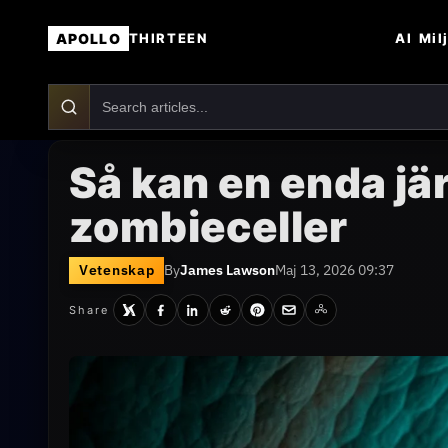
APOLLO
AI
Mil
THIRTEEN
Så kan en enda j
zombieceller
Vetenskap
By
James Lawson
Maj 13, 2026 09:37
Share