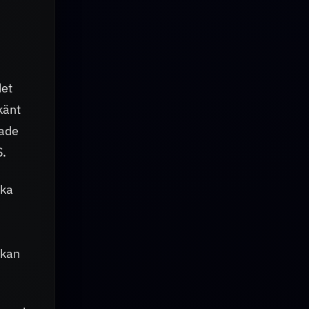
det
känt
rade
S.
ika
 kan