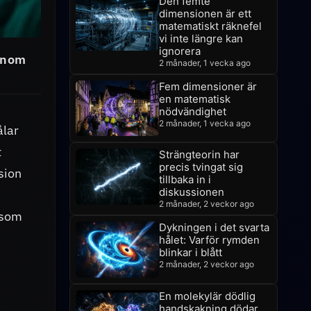
Den femte
dimensionen är ett
matematiskt räknefel
vi inte längre kan
ignorera
genom
2 månader, 1 vecka ago
Fem dimensioner är
en matematisk
nödvändighet
2 månader, 1 vecka ago
ålar
t
Strängteorin har
precis tvingat sig
sion
tillbaka in i
diskussionen
2 månader, 2 veckor ago
 som
Dykningen i det svarta
hålet: Varför rymden
blinkar i blått
2 månader, 2 veckor ago
En molekylär dödlig
handskakning dödar