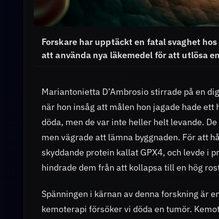
Forskare har upptäckt en fatal svaghet ho
att använda nya läkemedel för att utlösa en
Mariantonietta D’Ambrosio stirrade på en dig
när hon insåg att målen hon jagade hade ett 
döda, men de var inte heller helt levande. D
men vägrade att lämna byggnaden. För att hål
skyddande protein kallat GPX4, och levde i 
hindrade dem från att kollapsa till en hög ros
Spänningen i kärnan av denna forskning är en
kemoterapi försöker vi döda en tumör. Kemot