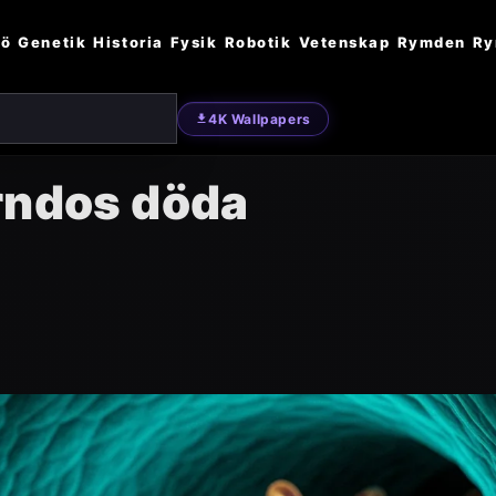
jö
Genetik
Historia
Fysik
Robotik
Vetenskap
Rymden
Ry
4K Wallpapers
ärndos döda