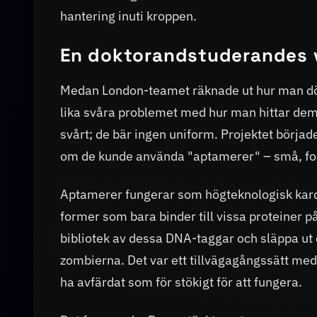
hantering inuti kroppen.
En doktorandstuderandes v
Medan London-teamet räknade ut hur man död
lika svåra problemet med hur man hittar dem.
svårt; de bär ingen uniform. Projektet börj
om de kunde använda "aptamerer" – små, for
Aptamerer fungerar som högteknologisk kardbo
former som bara binder till vissa proteiner på
bibliotek av dessa DNA-taggar och släppa ut 
zombierna. Det var ett tillvägagångssätt me
ha avfärdat som för stökigt för att fungera.