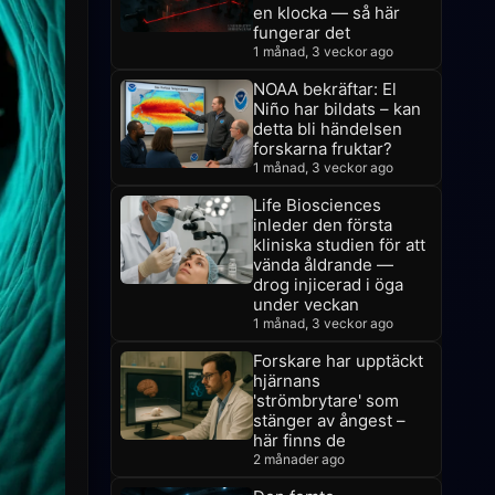
en klocka — så här
fungerar det
1 månad, 3 veckor ago
NOAA bekräftar: El
Niño har bildats – kan
detta bli händelsen
forskarna fruktar?
1 månad, 3 veckor ago
Life Biosciences
inleder den första
kliniska studien för att
vända åldrande —
drog injicerad i öga
under veckan
1 månad, 3 veckor ago
Forskare har upptäckt
hjärnans
'strömbrytare' som
stänger av ångest –
här finns de
2 månader ago