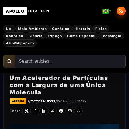
APOLLO
THIRTEEN
I.A.
Meio Ambiente
Genética
História
Física
Robótica
Ciência
Espaço
Clima Espacial
Tecnologia
4K Wallpapers
Um Acelerador de Partículas
com a Largura de uma Única
Molécula
By
Mattias Risberg
Nov 18, 2025 15:17
Ciência
Share