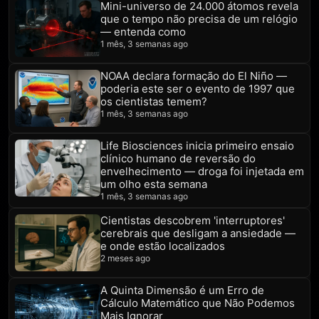
Mini-universo de 24.000 átomos revela
que o tempo não precisa de um relógio
— entenda como
1 mês, 3 semanas ago
NOAA declara formação do El Niño —
poderia este ser o evento de 1997 que
os cientistas temem?
1 mês, 3 semanas ago
Life Biosciences inicia primeiro ensaio
clínico humano de reversão do
envelhecimento — droga foi injetada em
um olho esta semana
1 mês, 3 semanas ago
Cientistas descobrem 'interruptores'
cerebrais que desligam a ansiedade —
e onde estão localizados
2 meses ago
A Quinta Dimensão é um Erro de
Cálculo Matemático que Não Podemos
Mais Ignorar