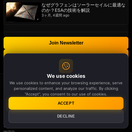
なぜグラフェンはソーラーセイルに最適な
のか？ESAの技術を解説
3ヶ月, 4週間 ago
Join Newsletter
Manage Notifications
We use cookies
We use cookies to enhance your browsing experience, serve
APOLLO
THIRTEEN
personalized content, and analyze our traffic. By clicking
"Accept", you consent to our use of cookies.
Categories
ACCEPT
人工知能（AI）
環境
DECLINE
遺伝学
歴史