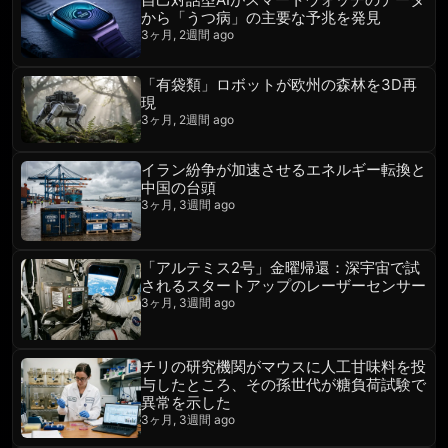
から「うつ病」の主要な予兆を発見
3ヶ月, 2週間 ago
「有袋類」ロボットが欧州の森林を3D再
現
3ヶ月, 2週間 ago
イラン紛争が加速させるエネルギー転換と
中国の台頭
3ヶ月, 3週間 ago
「アルテミス2号」金曜帰還：深宇宙で試
されるスタートアップのレーザーセンサー
3ヶ月, 3週間 ago
チリの研究機関がマウスに人工甘味料を投
与したところ、その孫世代が糖負荷試験で
異常を示した
3ヶ月, 3週間 ago