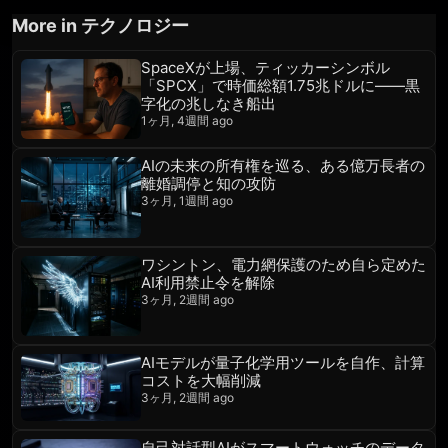
More in テクノロジー
SpaceXが上場、ティッカーシンボル
「SPCX」で時価総額1.75兆ドルに——黒
字化の兆しなき船出
1ヶ月, 4週間 ago
AIの未来の所有権を巡る、ある億万長者の
離婚調停と知の攻防
3ヶ月, 1週間 ago
ワシントン、電力網保護のため自ら定めた
AI利用禁止令を解除
3ヶ月, 2週間 ago
AIモデルが量子化学用ツールを自作、計算
コストを大幅削減
3ヶ月, 2週間 ago
自己対話型AIがスマートウォッチのデータ