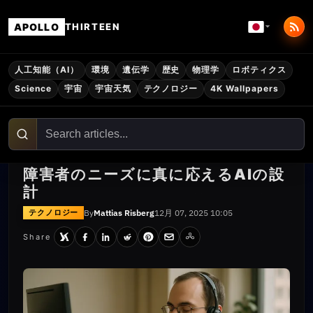
APOLLO
THIRTEEN
人工知能（AI）
環境
遺伝学
歴史
物理学
ロボティクス
Science
宇宙
宇宙天気
テクノロジー
4K Wallpapers
障害者のニーズに真に応えるAIの設
計
By
Mattias Risberg
12月 07, 2025 10:05
テクノロジー
Share